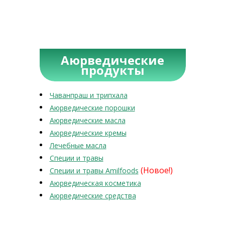
Аюрведические
продукты
Чаванпраш и трипхала
Аюрведические порошки
Аюрведические масла
Аюрведические кремы
Лечебные масла
Специи и травы
(Новое!)
Специи и травы Amilfoods
Аюрведическая косметика
Аюрведические средства