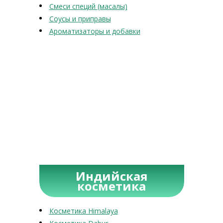
Смеси специй (масалы)
Соусы и приправы
Ароматизаторы и добавки
Индийская
косметика
Косметика Himalaya