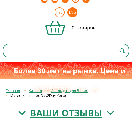
РУС
ENG
0 товаров
≡ Более 30 лет на рынке. Цена и
качество
≡
с 1993 г.
Главная
Каталог
Аюрведа - для Волос
Масло для волос Day2Day Кокос
ВАШИ ОТЗЫВЫ