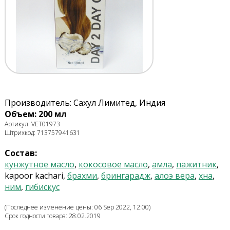
Производитель: Сахул Лимитед, Индия
Объем: 200 мл
Артикул: VET01973
Штрихкод: 713757941631
Состав:
кунжутное масло
,
кокосовое масло
,
амла
,
пажитник
,
kapoor kachari,
брахми
,
брингарадж
,
алоэ вера
,
хна
,
ним
,
гибискус
(Последнее изменение цены: 06 Sep 2022, 12:00)
Срок годности товара: 28.02.2019