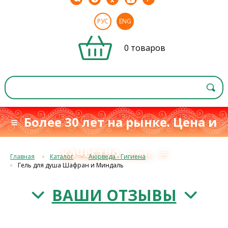
РУС
ENG
0 товаров
≡ Более 30 лет на рынке. Цена и
качество
≡
с 1993 г.
Главная
Каталог
Аюрведа - Гигиена
Гель для душа Шафран и Миндаль
ВАШИ ОТЗЫВЫ