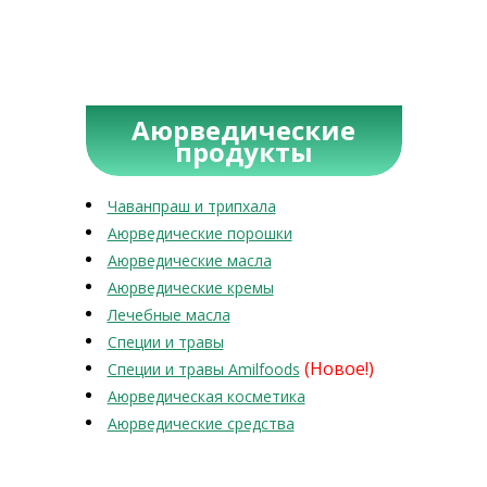
Аюрведические
продукты
Чаванпраш и трипхала
Аюрведические порошки
Аюрведические масла
Аюрведические кремы
Лечебные масла
Специи и травы
(Новое!)
Специи и травы Amilfoods
Аюрведическая косметика
Аюрведические средства