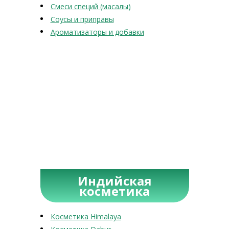
Смеси специй (масалы)
Соусы и приправы
Ароматизаторы и добавки
Индийская
косметика
Косметика Himalaya