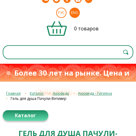
РУС
ENG
0 товаров
≡ Более 30 лет на рынке. Цена и
качество
≡
с 1993 г.
Главная
Каталог
Аюрведа
Аюрведа - Гигиена
Гель для душа Пачули-Ветивер
Каталог
ГЕЛЬ ДЛЯ ДУША ПАЧУЛИ-