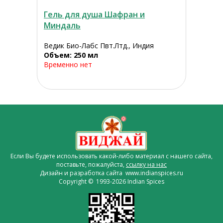
Гель для душа Шафран и
Миндаль
Ведик Био-Лабс Пвт.Лтд., Индия
Объем: 250 мл
Временно нет
Если Вы будете использовать какой-либо материал с нашего сайта,
поставьте, пожалуйста,
ссылку на нас
Дизайн и разработка сайта www.indianspices.ru
Copyright © 1993-2026 Indian Spices