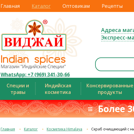
Главная
Каталог
Оптовикам
Рецепты
Адреса маг
Экспресс-м
WhatsApp: +7 (969) 341-30-66
Специи и
Индийская
Консервированные
травы
косметика
продукты
≡ Более 3
Главная
Каталог
Косметика Himalaya
Скраб очищающий с н