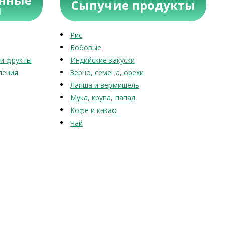
Сыпучие продукты
ы
Рис
Бобовые
и фрукты
Индийские закуски
ления
Зерно, семена, орехи
Лапша и вермишель
Мука, крупа, папад
Кофе и какао
Чай