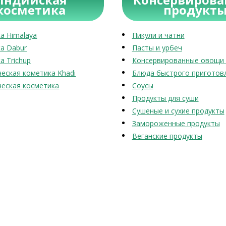
косметика
продукт
а Himalaya
Пикули и чатни
а Dabur
Пасты и урбеч
а Trichup
Консервированные овощи 
еская кометика Khadi
Блюда быстрого приготов
еская косметика
Соусы
Продукты для суши
Сушеные и сухие продукты
Замороженные продукты
Веганские продукты