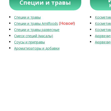
Специи и травы
Специи и травы
Косметик
(Новое!)
Специи и травы Amilfoods
Косметик
Специи и травы развесные
Косметик
Смеси специй (масалы)
Аюрведич
Соусы и приправы
Аюрведич
Ароматизаторы и добавки