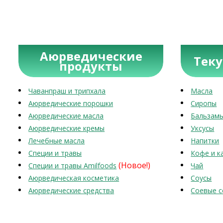
Аюрведические
Тек
продукты
Чаванпраш и трипхала
Масла
Аюрведические порошки
Сиропы
Аюрведические масла
Бальзам
Аюрведические кремы
Уксусы
Лечебные масла
Напитки
Специи и травы
Кофе и к
(Новое!)
Специи и травы Amilfoods
Чай
Аюрведическая косметика
Соусы
Аюрведические средства
Соевые с