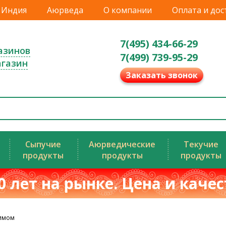
Индия
Аюрведа
О компании
Оплата и дос
7(495) 434-66-29
азинов
7(499) 739-95-29
агазин
Заказать звонок
Сыпучие
Аюрведические
Текучие
продукты
продукты
продукты
0 лет на рынке. Цена и каче
имом