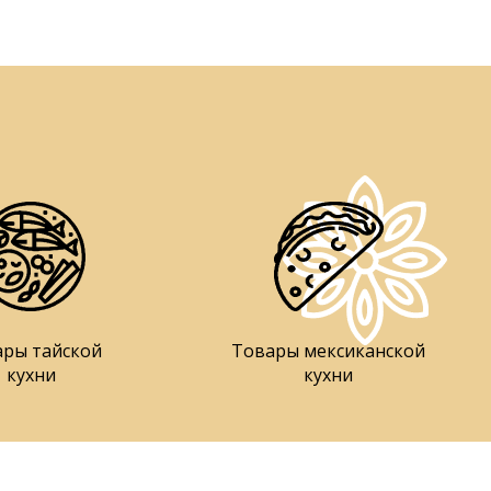
ары тайской
Товары мексиканской
кухни
кухни