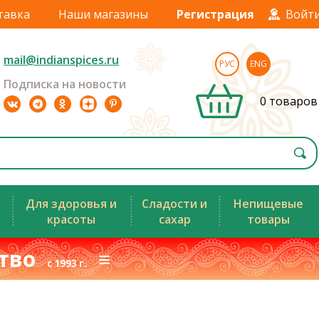
тавка
Наши магазины
Регистрация
Войт
mail@indianspices.ru
РУС
ENG
Подписка на новости
0 товаров
Для здоровья и
Сладости и
Непищевые
красоты
сахар
товары
ство
≡
с 1993 г.