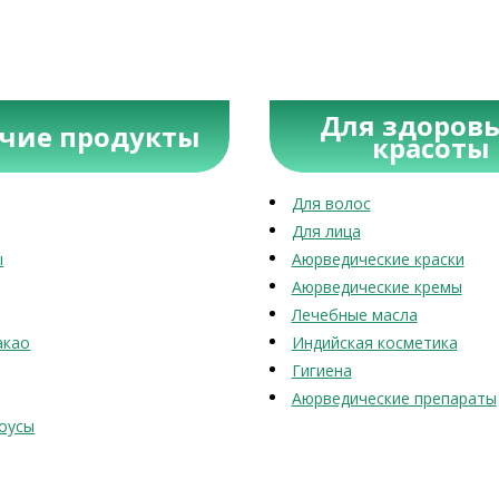
Для здоровь
учие продукты
красоты
Для волос
Для лица
ы
Аюрведические краски
Аюрведические кремы
Лечебные масла
акао
Индийская косметика
Гигиена
Аюрведические препараты
оусы