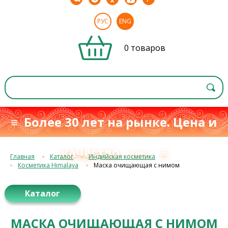
РУС
ENG
0 товаров
≡ Более 30 лет на рынке. Цена и
качество
≡
с 1993 г.
Главная
Каталог
Индийская косметика
Косметика Himalaya
Маска очищающая с нимом
Каталог
МАСКА ОЧИЩАЮЩАЯ С НИМОМ