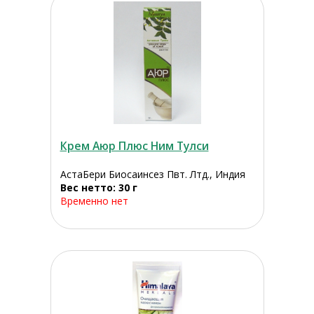
Крем Аюр Плюс Ним Тулси
АстаБери Биосаинсез Пвт. Лтд., Индия
Вес нетто: 30 г
Временно нет