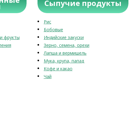
Сыпучие продукты
ы
Рис
Бобовые
и фрукты
Индийские закуски
ления
Зерно, семена, орехи
Лапша и вермишель
Мука, крупа, папад
Кофе и какао
Чай