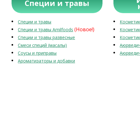
Специи и травы
Специи и травы
Косметик
(Новое!)
Специи и травы Amilfoods
Косметик
Специи и травы развесные
Косметик
Смеси специй (масалы)
Аюрведич
Соусы и приправы
Аюрведич
Ароматизаторы и добавки