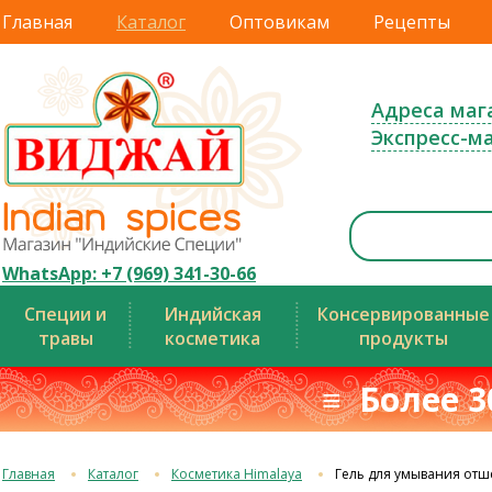
Главная
Каталог
Оптовикам
Рецепты
Адреса маг
Экспресс-м
WhatsApp: +7 (969) 341-30-66
Специи и
Индийская
Консервированные
травы
косметика
продукты
≡ Более 3
Главная
Каталог
Косметика Himalaya
Гель для умывания о