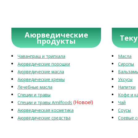
Аюрведические
Тек
продукты
Чаванпраш и трипхала
Масла
Аюрведические порошки
Сиропы
Аюрведические масла
Бальзам
Аюрведические кремы
Уксусы
Лечебные масла
Напитки
Специи и травы
Кофе и к
(Новое!)
Специи и травы Amilfoods
Чай
Аюрведическая косметика
Соусы
Аюрведические средства
Соевые с