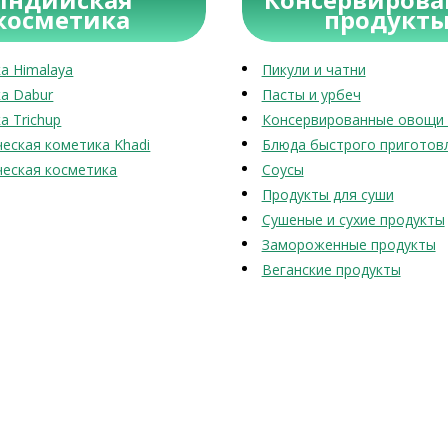
косметика
продукт
а Himalaya
Пикули и чатни
а Dabur
Пасты и урбеч
а Trichup
Консервированные овощи 
еская кометика Khadi
Блюда быстрого приготов
еская косметика
Соусы
Продукты для суши
Сушеные и сухие продукты
Замороженные продукты
Веганские продукты