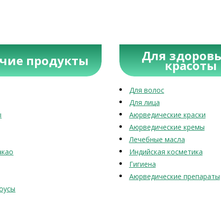
Для здоровь
учие продукты
красоты
Для волос
Для лица
ы
Аюрведические краски
Аюрведические кремы
Лечебные масла
акао
Индийская косметика
Гигиена
Аюрведические препараты
оусы