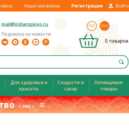
тавка
Наши магазины
Регистрация
Войт
mail@indianspices.ru
РУС
ENG
Подписка на новости
0 товаров
Для здоровья и
Сладости и
Непищевые
красоты
сахар
товары
ство
≡
с 1993 г.