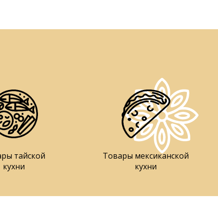
ары тайской
Товары мексиканской
кухни
кухни