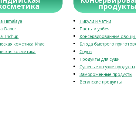
косметика
продукт
а Himalaya
Пикули и чатни
а Dabur
Пасты и урбеч
а Trichup
Консервированные овощи 
еская кометика Khadi
Блюда быстрого приготов
еская косметика
Соусы
Продукты для суши
Сушеные и сухие продукты
Замороженные продукты
Веганские продукты