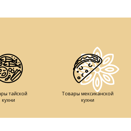
ары тайской
Товары мексиканской
кухни
кухни