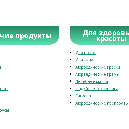
Для здоровь
учие продукты
красоты
Для волос
Для лица
ы
Аюрведические краски
Аюрведические кремы
Лечебные масла
акао
Индийская косметика
Гигиена
Аюрведические препараты
оусы