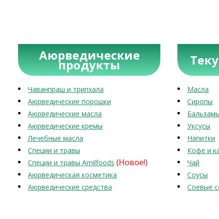
Аюрведические
Тек
продукты
Чаванпраш и трипхала
Масла
Аюрведические порошки
Сиропы
Аюрведические масла
Бальзам
Аюрведические кремы
Уксусы
Лечебные масла
Напитки
Специи и травы
Кофе и к
(Новое!)
Специи и травы Amilfoods
Чай
Аюрведическая косметика
Соусы
Аюрведические средства
Соевые с