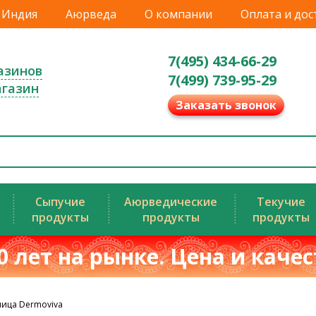
Индия
Аюрведа
О компании
Оплата и дос
7(495) 434-66-29
азинов
7(499) 739-95-29
агазин
Заказать звонок
Сыпучие
Аюрведические
Текучие
продукты
продукты
продукты
0 лет на рынке. Цена и каче
ица Dermoviva