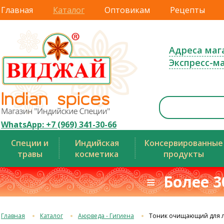
Главная
Каталог
Оптовикам
Рецепты
Адреса маг
Экспресс-м
WhatsApp: +7 (969) 341-30-66
Специи и
Индийская
Консервированные
травы
косметика
продукты
≡ Более 3
Главная
Каталог
Аюрведа - Гигиена
Тоник очищающий для л