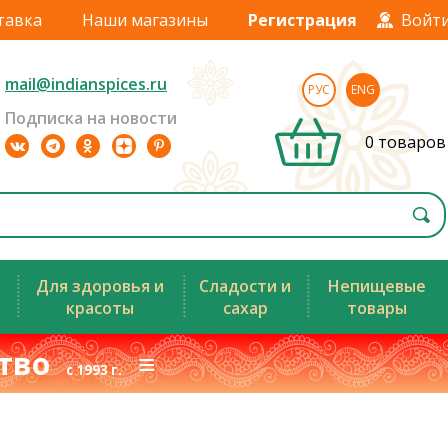
тавка
Наши магазины
Регистрация
Войт
mail@indianspices.ru
РУС
ENG
Подписка на новости
0 товаров
Для здоровья и
Сладости и
Непищевые
красоты
сахар
товары
ство
≡
с 1993 г.