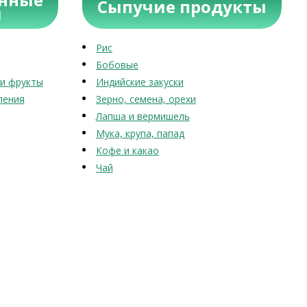
Сыпучие продукты
ы
Рис
Бобовые
и фрукты
Индийские закуски
ления
Зерно, семена, орехи
Лапша и вермишель
Мука, крупа, папад
Кофе и какао
Чай