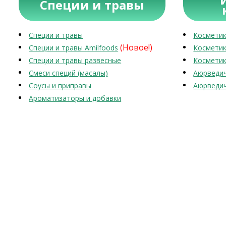
Специи и травы
Специи и травы
Косметик
(Новое!)
Специи и травы Amilfoods
Косметик
Специи и травы развесные
Косметик
Смеси специй (масалы)
Аюрведич
Соусы и приправы
Аюрведич
Ароматизаторы и добавки