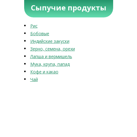
Сыпучие продукты
Рис
Бобовые
Индийские закуски
Зерно, семена, орехи
Лапша и вермишель
Мука, крупа, папад
Кофе и какао
Чай