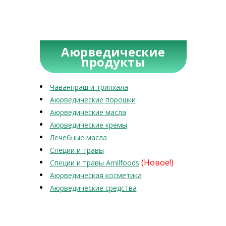
Аюрведические
продукты
Чаванпраш и трипхала
Аюрведические порошки
Аюрведические масла
Аюрведические кремы
Лечебные масла
Специи и травы
(Новое!)
Специи и травы Amilfoods
Аюрведическая косметика
Аюрведические средства