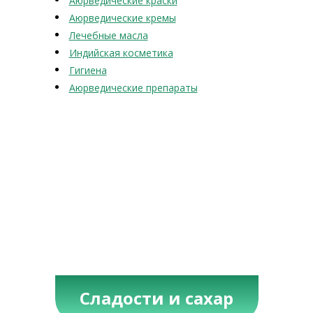
Аюрведические краски
Аюрведические кремы
Лечебные масла
Индийская косметика
Гигиена
Аюрведические препараты
Сладости и сахар