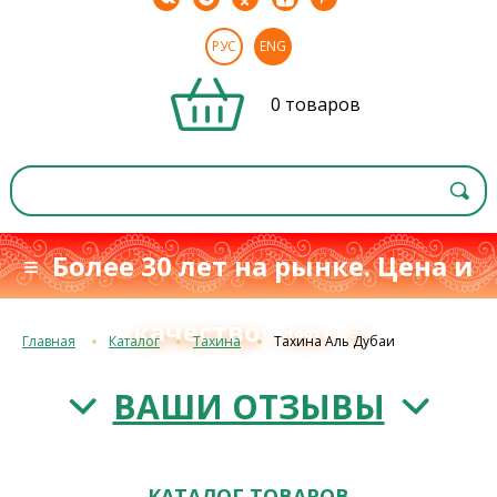
РУС
ENG
0 товаров
≡ Более 30 лет на рынке. Цена и
качество
≡
с 1993 г.
Главная
Каталог
Тахина
Тахина Аль Дубаи
ВАШИ ОТЗЫВЫ
КАТАЛОГ ТОВАРОВ