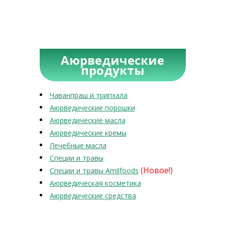
Аюрведические
продукты
Чаванпраш и трипхала
Аюрведические порошки
Аюрведические масла
Аюрведические кремы
Лечебные масла
Специи и травы
(Новое!)
Специи и травы Amilfoods
Аюрведическая косметика
Аюрведические средства