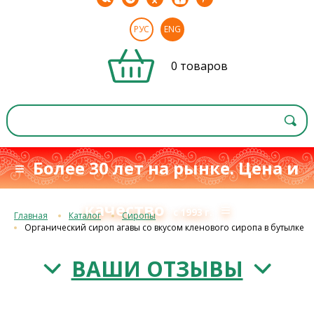
РУС
ENG
0 товаров
≡ Более 30 лет на рынке. Цена и
качество
≡
с 1993 г.
Главная
Каталог
Сиропы
Органический сироп агавы со вкусом кленового сиропа в бутылке
ВАШИ ОТЗЫВЫ