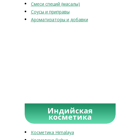
Смеси специй (масалы)
Соусы и приправы
Ароматизаторы и добавки
Индийская
косметика
Косметика Himalaya