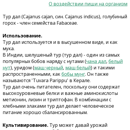
О воздействии пищи на организм
Тур дал (Cajanus cajan, син. Cajanus indicus), голубиный
горох - член семейства Fabaceae.
Использование.
Тур дал используется и в высушенном виде, и как
мука.
В Индии, шелушеный тур (тур дал) - один из самых
популярных бобов наряду с нутами (
чана дал
,
белый
нут
), уридом (
маш черный
,
маш белый
) и такими
распространенными, как
бобы мунг
. Он также
называются 'Tuvara Parippu' в Керале.
Тур дал очень питателен, поскольку они содержат
высокоуровневые белки и важные аминокислоты
метионин, лизин и триптофан. В комбинации с
хлебными злаками тур дал делает человеческое
питание хорошо сбалансированным.
Культивирование.
Тур может давай урожай