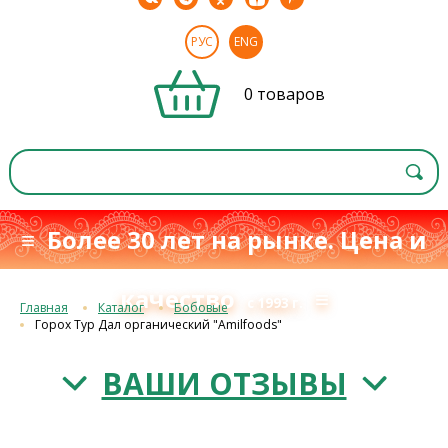
РУС
ENG
0 товаров
≡ Более 30 лет на рынке. Цена и
качество
≡
с 1993 г.
Главная
Каталог
Бобовые
Горох Тур Дал органический "Amilfoods"
ВАШИ ОТЗЫВЫ