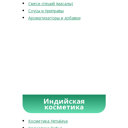
Смеси специй (масалы)
Соусы и приправы
Ароматизаторы и добавки
Индийская
косметика
Косметика Himalaya