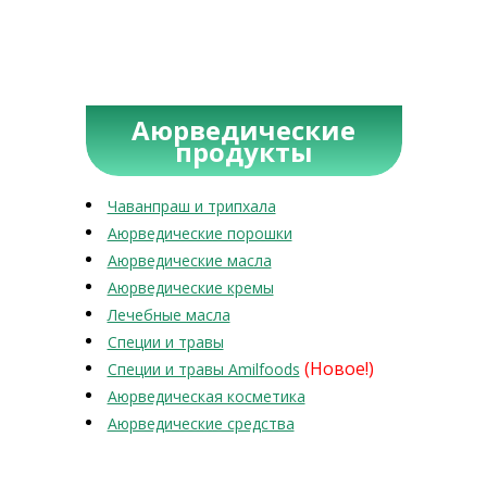
Аюрведические
продукты
Чаванпраш и трипхала
Аюрведические порошки
Аюрведические масла
Аюрведические кремы
Лечебные масла
Специи и травы
(Новое!)
Специи и травы Amilfoods
Аюрведическая косметика
Аюрведические средства