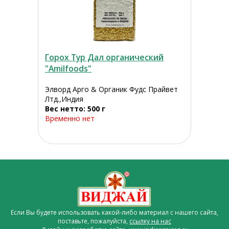
Горох Тур Дал органический
"Amilfoods"
Элворд Арго & Органик Фудс Прайвет
Лтд.,Индия
Вес нетто: 500 г
Временно нет
Если Вы будете использовать какой-либо материал с нашего сайта,
поставьте, пожалуйста,
ссылку на нас