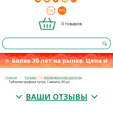
РУС
ENG
0 товаров
≡ Более 30 лет на рынке. Цена и
качество
≡
с 1993 г.
Главная
Каталог
Аюрведические средства
Таблетки трифала гуггул, Самхита, 60 шт.
ВАШИ ОТЗЫВЫ