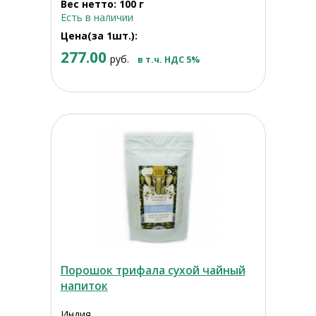
Вес нетто: 100 г
Есть в наличии
Цена(за 1шт.):
277.00
руб.
в т.ч. НДС 5%
Порошок трифала сухой чайный
напиток
Индия