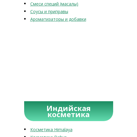
Смеси специй (масалы)
Соусы и приправы
Ароматизаторы и добавки
Индийская
косметика
Косметика Himalaya