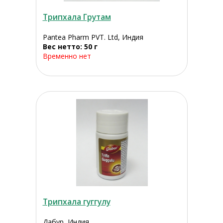
Трипхала Грутам
Pantea Pharm PVT. Ltd, Индия
Вес нетто: 50 г
Временно нет
Трипхала гуггулу
Дабур, Индия