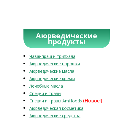
Аюрведические
продукты
Чаванпраш и трипхала
Аюрведические порошки
Аюрведические масла
Аюрведические кремы
Лечебные масла
Специи и травы
(Новое!)
Специи и травы Amilfoods
Аюрведическая косметика
Аюрведические средства