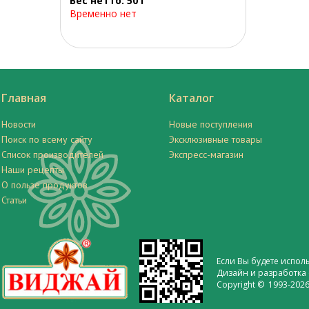
Вес нетто: 50 г
Временно нет
Главная
Каталог
Новости
Новые поступления
Поиск по всему сайту
Эксклюзивные товары
Список производителей
Экспресс-магазин
Наши рецепты
О пользе продуктов
Статьи
Если Вы будете испол
Дизайн и разработка 
Copyright © 1993-2026 