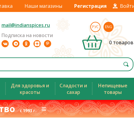
тавка
Наши магазины
Регистрация
Войт
mail@indianspices.ru
РУС
ENG
Подписка на новости
0 товаров
Для здоровья и
Сладости и
Непищевые
красоты
сахар
товары
ство
≡
с 1993 г.