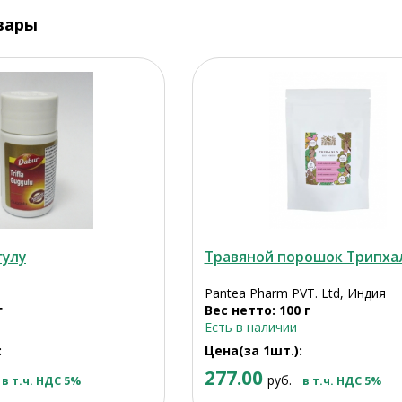
вары
гулу
Травяной порошок Трипха
Pantea Pharm PVT. Ltd, Индия
г
Вес нетто: 100 г
Есть в наличии
:
Цена(за 1шт.):
277.00
руб.
в т.ч. НДС 5%
в т.ч. НДС 5%