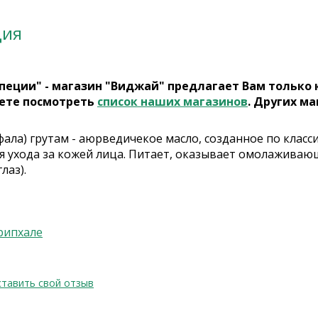
ция
пеции" - магазин "Виджай" предлагает Вам только
ете посмотреть
список наших магазинов
. Других ма
фала) грутам - аюрведичекое масло, созданное по клас
я ухода за кожей лица. Питает, оказывает омолаживающ
лаз).
рипхале
тавить свой отзыв