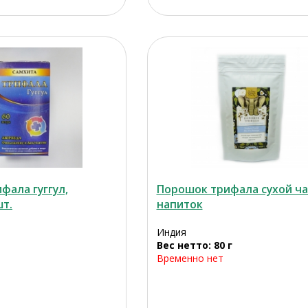
фала гуггул,
Порошок трифала сухой ч
шт.
напиток
Индия
Вес нетто: 80 г
Временно нет