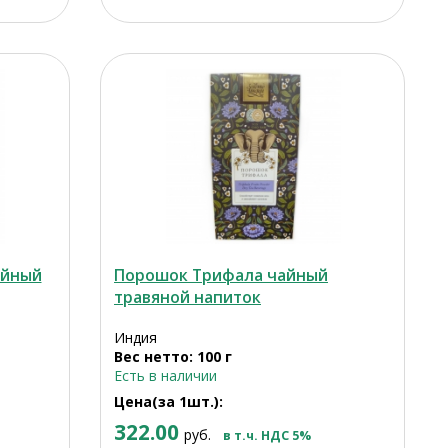
айный
Порошок Трифала чайный
травяной напиток
Индия
Вес нетто: 100 г
Есть в наличии
Цена(за 1шт.):
322.00
руб.
в т.ч. НДС 5%