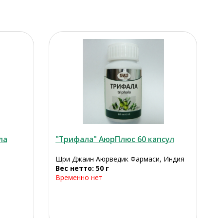
ла
"Трифала" АюрПлюс 60 капсул
Шри Джаин Аюрведик Фармаси, Индия
Вес нетто: 50 г
Временно нет