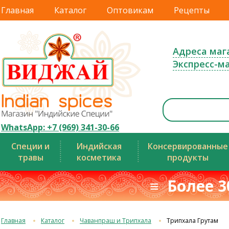
Главная
Каталог
Оптовикам
Рецепты
Адреса маг
Экспресс-м
WhatsApp: +7 (969) 341-30-66
Специи и
Индийская
Консервированные
травы
косметика
продукты
≡ Более 3
Главная
Каталог
Чаванпраш и Трипхала
Трипхала Грутам