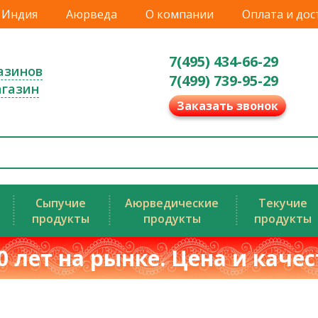
Индия
Аюрведа
О компании
Оплата и дос
7(495) 434-66-29
азинов
7(499) 739-95-29
агазин
Заказать звонок
Сыпучие
Аюрведические
Текучие
продукты
продукты
продукты
0 лет на рынке. Цена и каче