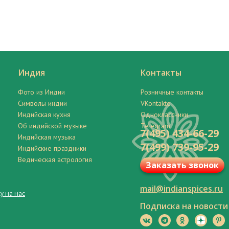
Индия
Контакты
Фото из Индии
Розничные контакты
Символы индии
VKontakte
Индийская кухня
Одноклассники
Об индийской музыке
Telegram
7(495) 434-66-29
Индийская музыка
7(499) 739-95-29
Индийские праздники
Ведическая астрология
Заказать звонок
mail@indianspices.ru
у на нас
Подписка на новости