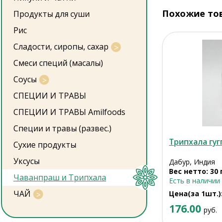
Похожие то
Продукты для суши
Рис
Сладости, сиропы, сахар
Смеси специй (масалы)
Соусы
СПЕЦИИ И ТРАВЫ
СПЕЦИИ И ТРАВЫ Amilfoods
Специи и травы (развес.)
Трипхала гуг
Сухие продукты
Уксусы
Дабур, Индия
Вес нетто: 30 
Чаванпраш и Трипхала
Есть в наличии
ЧАЙ
Цена(за 1шт.)
176.00
руб.