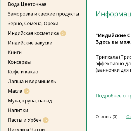
Вода Цветочная
Информа
Заморозка и свежие продукты
Зерно, Семена, Орехи
Индийская косметика
"Индийские С
Здесь вы мож
Индийские закуски
Книги
Трипхала (Три
Консервы
эффективно дл
(ванночки для г
Кофе и какао
Лапша и вермишель
Масла
Подробнее о т
Мука, крупа, папад
Напитки
Отзывы (0)
Ос
Пасты и Урбеч
Пикули и Чатни