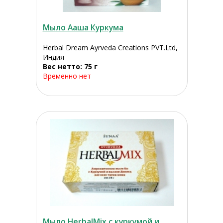
Мыло Ааша Куркума
Herbal Dream Ayrveda Creations PVT.Ltd,
Индия
Вес нетто: 75 г
Временно нет
Мыло HerbalMix с куркумой и