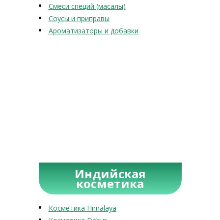
Смеси специй (масалы)
Соусы и приправы
Ароматизаторы и добавки
Индийская
косметика
Косметика Himalaya