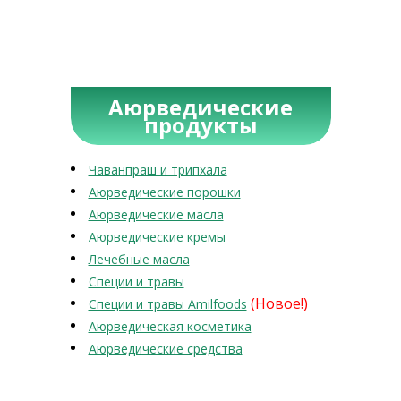
Аюрведические
продукты
Чаванпраш и трипхала
Аюрведические порошки
Аюрведические масла
Аюрведические кремы
Лечебные масла
Специи и травы
(Новое!)
Специи и травы Amilfoods
Аюрведическая косметика
Аюрведические средства