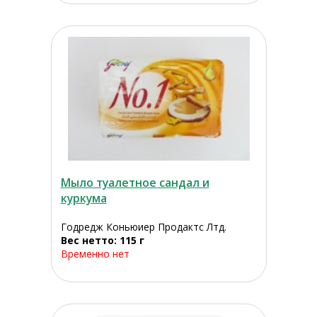
Мыло туалетное сандал и
куркума
Годредж Коньюиер Продактс Лтд.
Вес нетто: 115 г
Временно нет