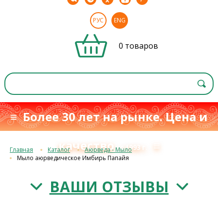
РУС
ENG
0 товаров
≡ Более 30 лет на рынке. Цена и
качество
≡
с 1993 г.
Главная
Каталог
Аюрведа - Мыло
Мыло аюрведическое Имбирь Папайя
ВАШИ ОТЗЫВЫ