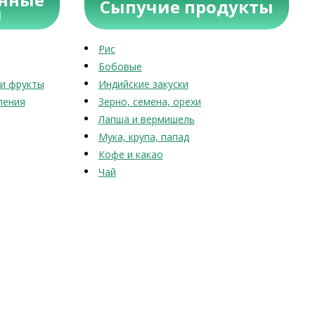
Сыпучие продукты
ы
Рис
Бобовые
и фрукты
Индийские закуски
ления
Зерно, семена, орехи
Лапша и вермишель
Мука, крупа, папад
Кофе и какао
Чай