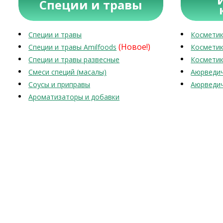
Специи и травы
Специи и травы
Косметик
(Новое!)
Специи и травы Amilfoods
Косметик
Специи и травы развесные
Косметик
Смеси специй (масалы)
Аюрведич
Соусы и приправы
Аюрведич
Ароматизаторы и добавки