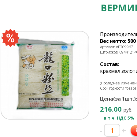
ВЕРМИ
Производитель
Вес нетто: 500 
Артикул: VET09967
Штрихкод: 69441214
Состав:
крахмал золоти
(Последнее изменени
Срок годности товара
Цена(за 1шт.):
216.00
руб.
в т.ч. НДС 5%
-
+