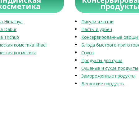
косметика
продукт
а Himalaya
Пикули и чатни
а Dabur
Пасты и урбеч
а Trichup
Консервированные овощи 
еская кометика Khadi
Блюда быстрого приготов
еская косметика
Соусы
Продукты для суши
Сушеные и сухие продукты
Замороженные продукты
Веганские продукты