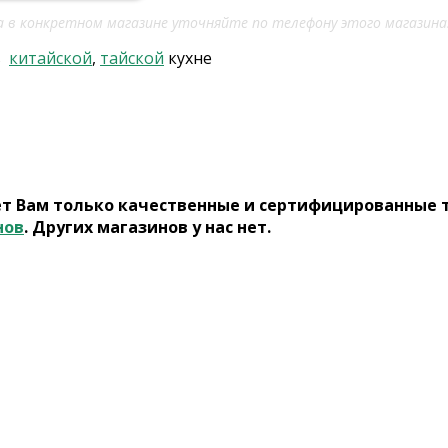
 в конкретном магазине уточняйте по телефону этого магазина
в
китайской
,
тайской
кухне
ет Вам только качественные и сертифицированные 
нов
. Других магазинов у нас нет.