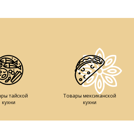
ары тайской
Товары мексиканской
кухни
кухни