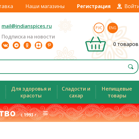
тавка
Наши магазины
Регистрация
Войт
mail@indianspices.ru
РУС
ENG
Подписка на новости
0 товаров
Для здоровья и
Сладости и
Непищевые
красоты
сахар
товары
ство
≡
с 1993 г.