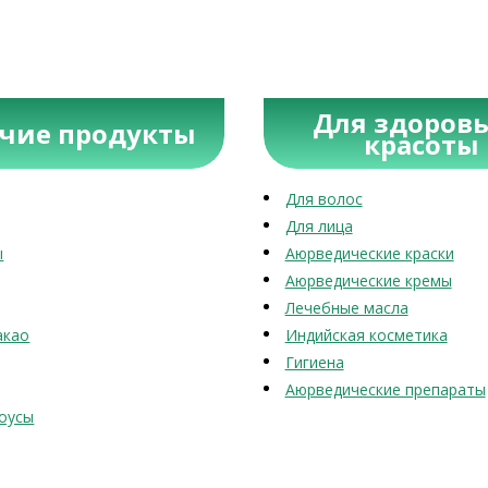
Для здоровь
учие продукты
красоты
Для волос
Для лица
ы
Аюрведические краски
Аюрведические кремы
Лечебные масла
акао
Индийская косметика
Гигиена
Аюрведические препараты
оусы