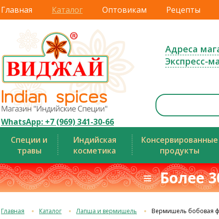
Главная
Каталог
Оптовикам
Рецепты
Адреса маг
Экспресс-м
WhatsApp: +7 (969) 341-30-66
Специи и
Индийская
Консервированные
травы
косметика
продукты
≡ Более 3
Главная
Каталог
Лапша и вермишель
Вермишель бобовая ф