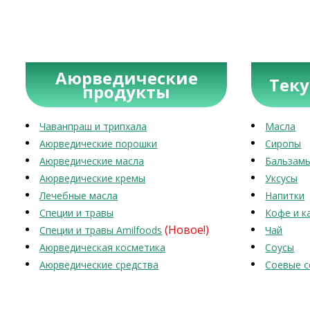
Аюрведические
Тек
продукты
Чаванпраш и трипхала
Масла
Аюрведические порошки
Сиропы
Аюрведические масла
Бальзам
Аюрведические кремы
Уксусы
Лечебные масла
Напитки
Специи и травы
Кофе и к
(Новое!)
Специи и травы Amilfoods
Чай
Аюрведическая косметика
Соусы
Аюрведические средства
Соевые с