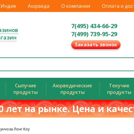
Индия
Аюрведа
О компании
Оплата и дос
7(495) 434-66-29
азинов
7(499) 739-95-29
агазин
Заказать звонок
Сыпучие
Аюрведические
Текучие
продукты
продукты
продукты
0 лет на рынке. Цена и каче
унчоза Лонг Коу