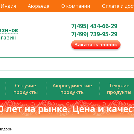
Индия
Аюрведа
О компании
Оплата и дос
7(495) 434-66-29
азинов
7(499) 739-95-29
агазин
Заказать звонок
Сыпучие
Аюрведические
Текучие
продукты
продукты
продукты
0 лет на рынке. Цена и каче
Мидори