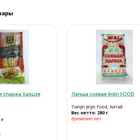
вары
я спаржа Хаоцзя
Лапша соевая JinJin FOOD
Tianjin Jinjin Food, Китай
Вес нетто: 280 г
Временно нет
 г
: