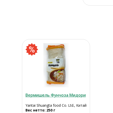
Вермишель Фунчоза Мидори
Yantai Shuangta food Co. Ltd., Китай
Вес нетто: 250 г