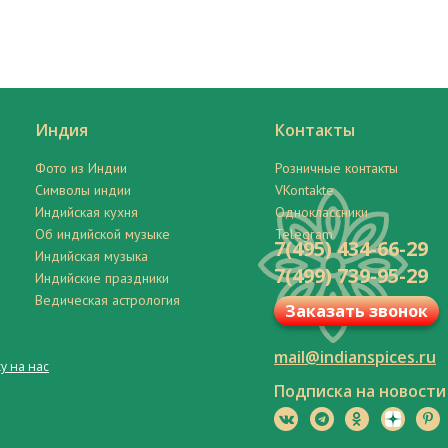
Индия
Контакты
Фото из Индии
Розничные контакты
Символы индии
VKontakte
Индийская кухня
Одноклассники
Об индийской музыке
Telegram
7(495) 434-66-29
Индийская музыка
7(499) 739-95-29
Индийские праздники
Ведическая астрология
Заказать звонок
mail@indianspices.ru
у на нас
Подписка на новости