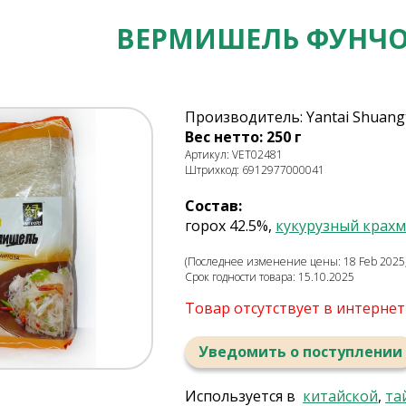
ВЕРМИШЕЛЬ ФУНЧ
Производитель: Yantai Shuangta
Вес нетто: 250 г
Артикул: VET02481
Штрихкод: 6912977000041
Состав:
горох 42.5%,
кукурузный крахм
(Последнее изменение цены: 18 Feb 2025,
Срок годности товара: 15.10.2025
Товар отсутствует в интерне
Уведомить о поступлении
Используется в
китайской
,
та