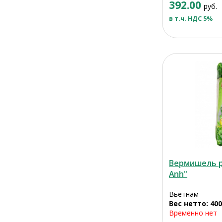
392.00
руб.
в т.ч. НДС 5%
Вермишель р
Anh"
Вьетнам
Вес нетто: 400
Временно нет