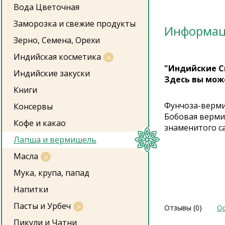
Вода Цветочная
Заморозка и свежие продукты
Информа
Зерно, Семена, Орехи
Индийская косметика
"Индийские С
Индийские закуски
Здесь вы мож
Книги
Фунчоза-верми
Консервы
Бобовая вермиш
Кофе и какао
знаменитого с
Лапша и вермишель
Масла
Мука, крупа, папад
Напитки
Пасты и Урбеч
Отзывы (0)
Ос
Пикули и Чатни