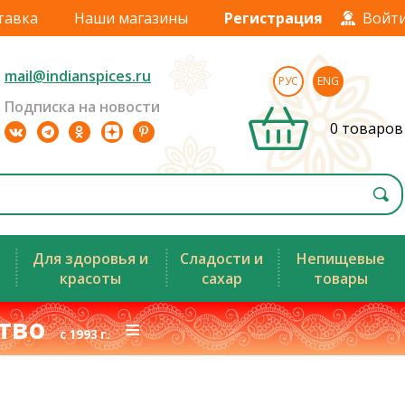
тавка
Наши магазины
Регистрация
Войт
mail@indianspices.ru
РУС
ENG
Подписка на новости
0 товаров
Для здоровья и
Сладости и
Непищевые
красоты
сахар
товары
ство
≡
с 1993 г.