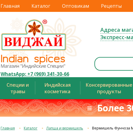
Главная
Каталог
Оптовикам
Рецепты
Адреса маг
Экспресс-м
WhatsApp: +7 (969) 341-30-66
Специи и
Индийская
Консервированные
травы
косметика
продукты
≡ Более 3
Главная
Каталог
Лапша и вермишель
Вермишель Фунчоза 