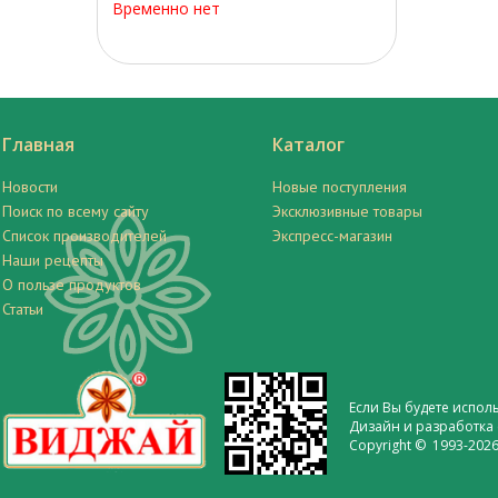
Временно нет
Главная
Каталог
Новости
Новые поступления
Поиск по всему сайту
Эксклюзивные товары
Список производителей
Экспресс-магазин
Наши рецепты
О пользе продуктов
Статьи
Если Вы будете испол
Дизайн и разработка 
Copyright © 1993-2026 