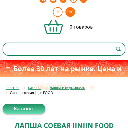
РУС
ENG
0 товаров
≡ Более 30 лет на рынке. Цена и
качество
≡
с 1993 г.
Главная
Каталог
Лапша и вермишель
Лапша соевая JinJin FOOD
Каталог
ЛАПША СОЕВАЯ JINJIN FOOD