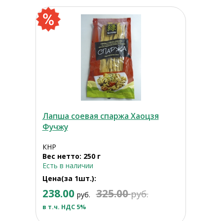
Лапша соевая спаржа Хаоцзя
Фучжу
КНР
Вес нетто: 250 г
Есть в наличии
Цена(за 1шт.):
238.00
325.00
руб.
руб.
в т.ч. НДС 5%