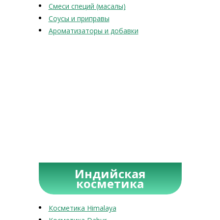
Смеси специй (масалы)
Соусы и приправы
Ароматизаторы и добавки
Индийская
косметика
Косметика Himalaya