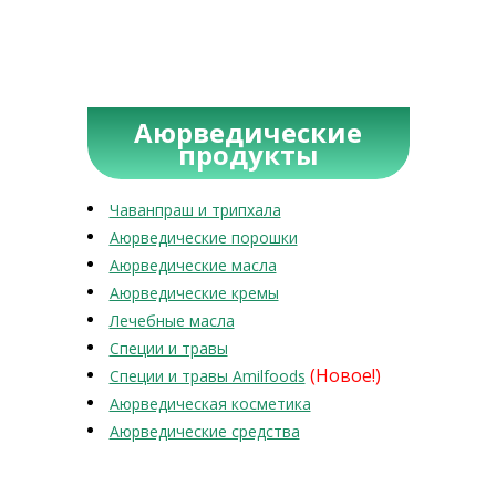
Аюрведические
продукты
Чаванпраш и трипхала
Аюрведические порошки
Аюрведические масла
Аюрведические кремы
Лечебные масла
Специи и травы
(Новое!)
Специи и травы Amilfoods
Аюрведическая косметика
Аюрведические средства