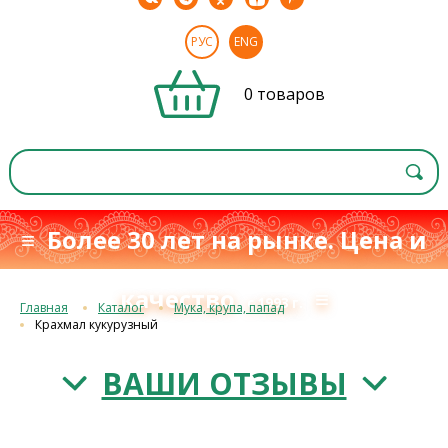
РУС
ENG
0 товаров
≡ Более 30 лет на рынке. Цена и
качество
≡
с 1993 г.
Главная
Каталог
Мука, крупа, папад
Крахмал кукурузный
ВАШИ ОТЗЫВЫ