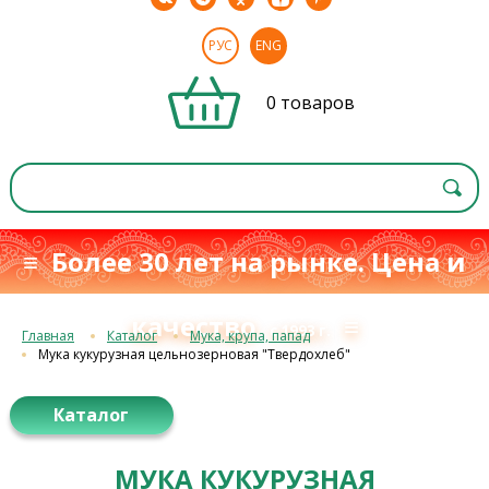
РУС
ENG
0 товаров
≡ Более 30 лет на рынке. Цена и
качество
≡
с 1993 г.
Главная
Каталог
Мука, крупа, папад
Мука кукурузная цельнозерновая "Твердохлеб"
Каталог
МУКА КУКУРУЗНАЯ