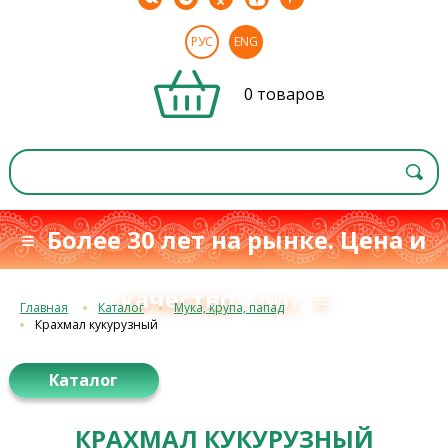
РУС
ENG
0 товаров
≡ Более 30 лет на рынке. Цена и
качество
≡
с 1993 г.
Главная
Каталог
Мука, крупа, папад
Крахмал кукурузный
Каталог
КРАХМАЛ КУКУРУЗНЫЙ