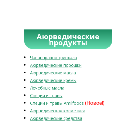
Аюрведические
продукты
Чаванпраш и трипхала
Аюрведические порошки
Аюрведические масла
Аюрведические кремы
Лечебные масла
Специи и травы
(Новое!)
Специи и травы Amilfoods
Аюрведическая косметика
Аюрведические средства