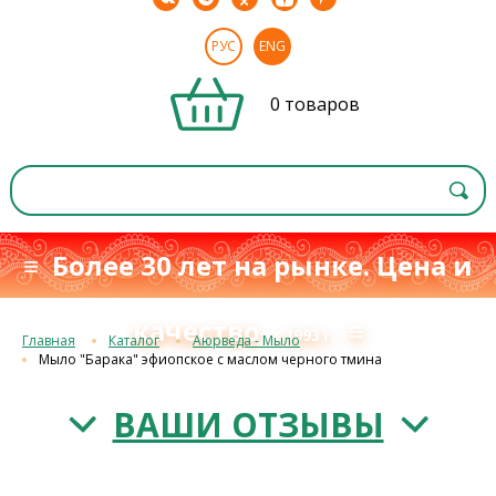
РУС
ENG
0 товаров
≡ Более 30 лет на рынке. Цена и
качество
≡
с 1993 г.
Главная
Каталог
Аюрведа - Мыло
Мыло "Барака" эфиопское с маслом черного тмина
ВАШИ ОТЗЫВЫ