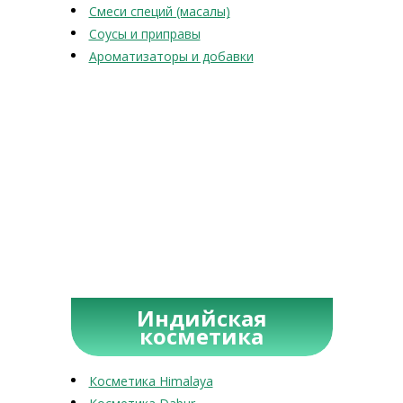
Смеси специй (масалы)
Соусы и приправы
Ароматизаторы и добавки
Индийская
косметика
Косметика Himalaya