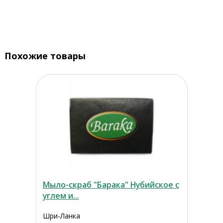
Похожие товары
Мыло-скраб "Барака" Нубийское с
углем и...
Шри-Ланка