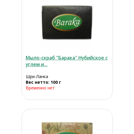
Мыло-скраб "Барака" Нубийское с
углем и...
Шри-Ланка
Вес нетто: 100 г
Временно нет