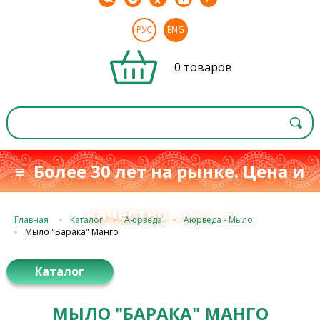
РУС
ENG
0 товаров
≡ Более 30 лет на рынке. Цена и
качество
≡
с 1993 г.
Главная
Каталог
Аюрведа
Аюрведа - Мыло
Мыло "Барака" Манго
Каталог
МЫЛО "БАРАКА" МАНГО