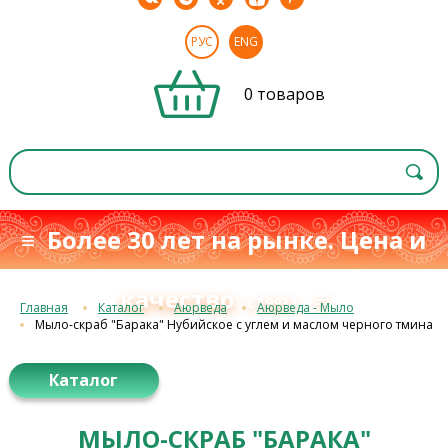
РУС
ENG
0 товаров
≡ Более 30 лет на рынке. Цена и
качество
≡
с 1993 г.
Главная
Каталог
Аюрведа
Аюрведа - Мыло
Мыло-скраб "Барака" Нубийское с углем и маслом черного тмина
Каталог
МЫЛО-СКРАБ "БАРАКА"