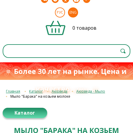
РУС
ENG
0 товаров
≡ Более 30 лет на рынке. Цена и
качество
≡
с 1993 г.
Главная
Каталог
Аюрведа
Аюрведа - Мыло
Мыло "Барака" на козьем молоке
Каталог
МЫЛО "БАРАКА" НА КОЗЬЕМ