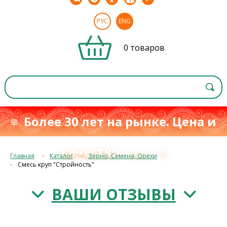
РУС
ENG
0 товаров
≡ Более 30 лет на рынке. Цена и
качество
≡
с 1993 г.
Главная
Каталог
Зерно, Семена, Орехи
Смесь круп "Стройность"
ВАШИ ОТЗЫВЫ