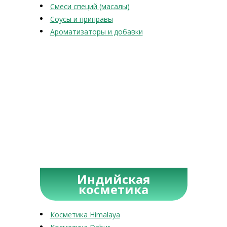
Смеси специй (масалы)
Соусы и приправы
Ароматизаторы и добавки
Индийская
косметика
Косметика Himalaya