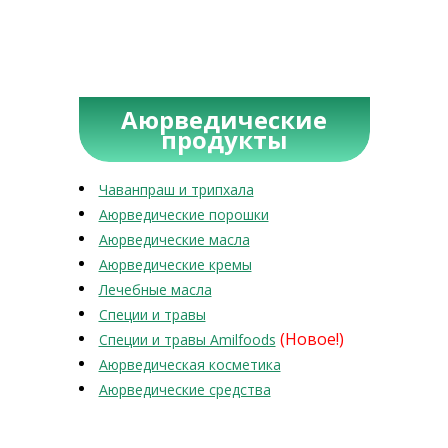
Аюрведические
продукты
Чаванпраш и трипхала
Аюрведические порошки
Аюрведические масла
Аюрведические кремы
Лечебные масла
Специи и травы
(Новое!)
Специи и травы Amilfoods
Аюрведическая косметика
Аюрведические средства