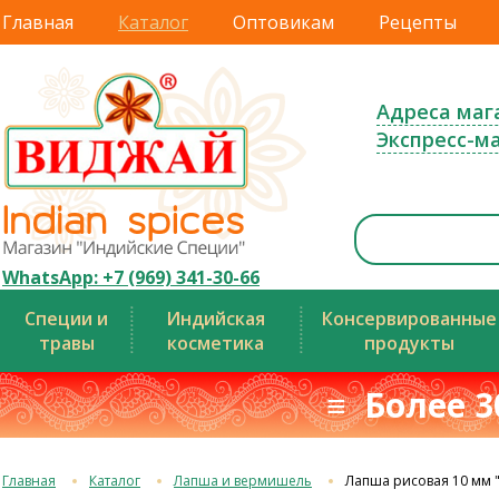
Главная
Каталог
Оптовикам
Рецепты
Адреса маг
Экспресс-м
WhatsApp: +7 (969) 341-30-66
Специи и
Индийская
Консервированные
травы
косметика
продукты
≡ Более 3
Главная
Каталог
Лапша и вермишель
Лапша рисовая 10 мм "