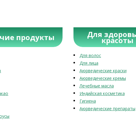
Для здоровь
учие продукты
красоты
Для волос
Для лица
ы
Аюрведические краски
Аюрведические кремы
Лечебные масла
акао
Индийская косметика
Гигиена
Аюрведические препараты
оусы