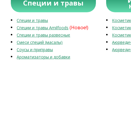
Специи и травы
Специи и травы
Косметик
(Новое!)
Специи и травы Amilfoods
Косметик
Специи и травы развесные
Косметик
Смеси специй (масалы)
Аюрведич
Соусы и приправы
Аюрведич
Ароматизаторы и добавки