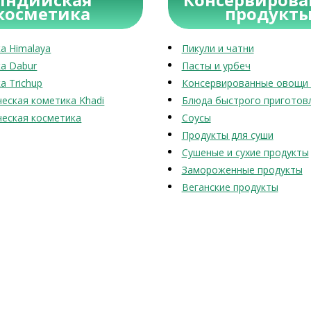
косметика
продукт
а Himalaya
Пикули и чатни
а Dabur
Пасты и урбеч
а Trichup
Консервированные овощи 
еская кометика Khadi
Блюда быстрого приготов
еская косметика
Соусы
Продукты для суши
Сушеные и сухие продукты
Замороженные продукты
Веганские продукты