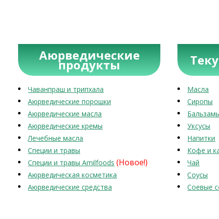
Аюрведические
Тек
продукты
Чаванпраш и трипхала
Масла
Аюрведические порошки
Сиропы
Аюрведические масла
Бальзам
Аюрведические кремы
Уксусы
Лечебные масла
Напитки
Специи и травы
Кофе и к
(Новое!)
Специи и травы Amilfoods
Чай
Аюрведическая косметика
Соусы
Аюрведические средства
Соевые с