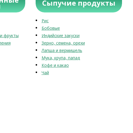
Сыпучие продукты
ы
Рис
Бобовые
и фрукты
Индийские закуски
ления
Зерно, семена, орехи
Лапша и вермишель
Мука, крупа, папад
Кофе и какао
Чай