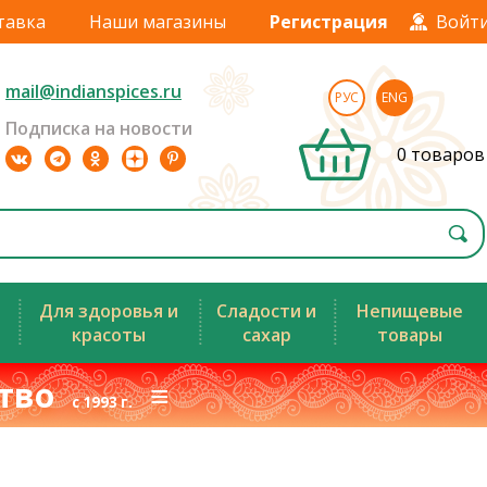
тавка
Наши магазины
Регистрация
Войт
mail@indianspices.ru
РУС
ENG
Подписка на новости
0 товаров
Для здоровья и
Сладости и
Непищевые
красоты
сахар
товары
ство
≡
с 1993 г.