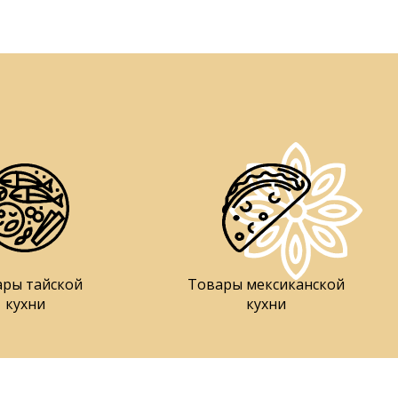
ары тайской
Товары мексиканской
кухни
кухни