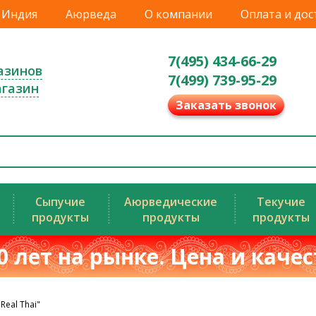
Индия
Аюрведа
О компании
Оплата и дос
7(495) 434-66-29
азинов
7(499) 739-95-29
агазин
Заказать звонок
Сыпучие
Аюрведические
Текучие
продукты
продукты
продукты
0 лет на рынке. Цена и каче
Real Thai"