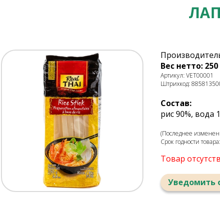
ЛАП
Производитель
Вес нетто: 250 
Артикул: VET00001
Штрихкод: 88581350
Состав:
рис 90%, вода 
(Последнее изменени
Срок годности товара
Товар отсутст
Уведомить 