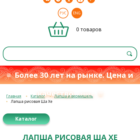
РУС
ENG
0 товаров
≡ Более 30 лет на рынке. Цена и
качество
≡
с 1993 г.
Главная
Каталог
Лапша и вермишель
Лапша рисовая Ша Хе
Каталог
ЛАПША РИСОВАЯ ША ХЕ