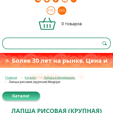
РУС
ENG
0 товаров
≡ Более 30 лет на рынке. Цена и
качество
≡
с 1993 г.
Главная
Каталог
Лапша и вермишель
Лапша рисовая (крупная) Мидори
Каталог
ЛАПША РИСОВАЯ (КРУПНАЯ)