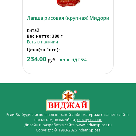
Лапша рисовая (крупная) Мидори
Китай
Вес нетто: 380 г
Есть в наличии
Цена(за 1шт.):
234.00
руб.
в т.ч. НДС 5%
Если Вы будете использовать какой-либо материал с нашего сайта,
поставьте, пожалуйста,
ссылку на нас
Дизайн и разработка сайта www.indianspices.ru
Copyright © 1993-2026 Indian Spices