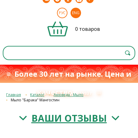
РУС
ENG
0 товаров
≡ Более 30 лет на рынке. Цена и
качество
≡
с 1993 г.
Главная
Каталог
Аюрведа - Мыло
Мыло "Барака" Мангостин
ВАШИ ОТЗЫВЫ