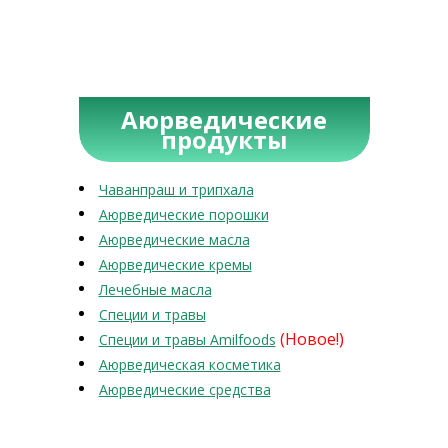
Аюрведические
продукты
Чаванпраш и трипхала
Аюрведические порошки
Аюрведические масла
Аюрведические кремы
Лечебные масла
Специи и травы
(Новое!)
Специи и травы Amilfoods
Аюрведическая косметика
Аюрведические средства