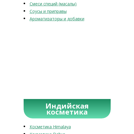
Смеси специй (масалы)
Соусы и приправы
Ароматизаторы и добавки
Индийская
косметика
Косметика Himalaya