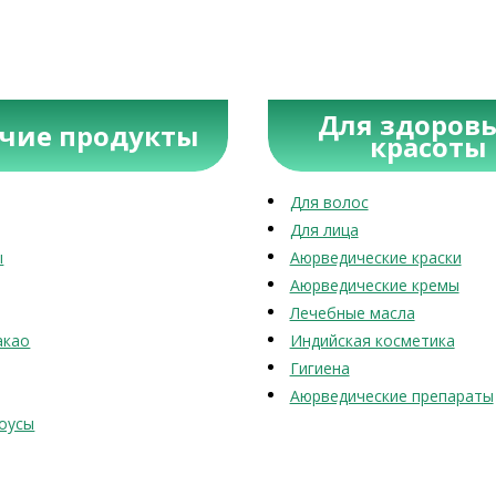
Для здоровь
учие продукты
красоты
Для волос
Для лица
ы
Аюрведические краски
Аюрведические кремы
Лечебные масла
акао
Индийская косметика
Гигиена
Аюрведические препараты
оусы