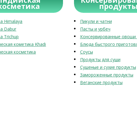
косметика
продукт
а Himalaya
Пикули и чатни
а Dabur
Пасты и урбеч
а Trichup
Консервированные овощи 
еская кометика Khadi
Блюда быстрого приготов
еская косметика
Соусы
Продукты для суши
Сушеные и сухие продукты
Замороженные продукты
Веганские продукты