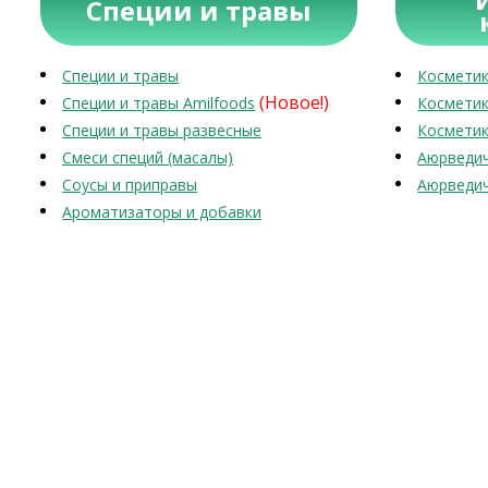
Специи и травы
Специи и травы
Косметик
(Новое!)
Специи и травы Amilfoods
Косметик
Специи и травы развесные
Косметик
Смеси специй (масалы)
Аюрведич
Соусы и приправы
Аюрведич
Ароматизаторы и добавки