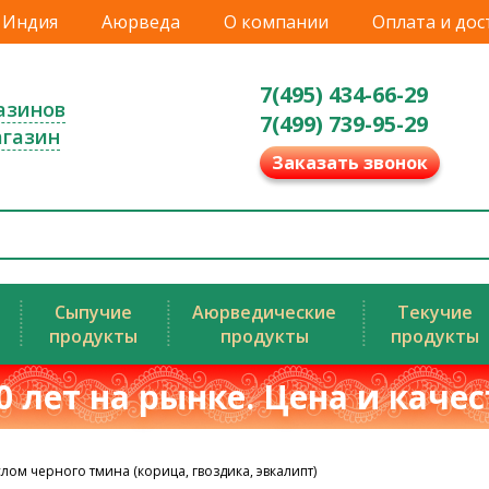
Индия
Аюрведа
О компании
Оплата и дос
7(495) 434-66-29
азинов
7(499) 739-95-29
агазин
Заказать звонок
Сыпучие
Аюрведические
Текучие
продукты
продукты
продукты
0 лет на рынке. Цена и каче
слом черного тмина (корица, гвоздика, эвкалипт)