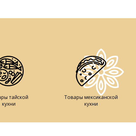
ары тайской
Товары мексиканской
кухни
кухни