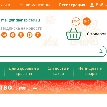
тавка
Наши магазины
Регистрация
Войт
mail@indianspices.ru
РУС
ENG
Подписка на новости
0 товаров
Для здоровья и
Сладости и
Непищевые
красоты
сахар
товары
ство
≡
с 1993 г.