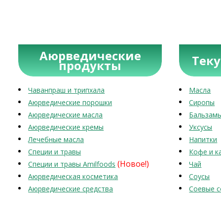
Аюрведические
Тек
продукты
Чаванпраш и трипхала
Масла
Аюрведические порошки
Сиропы
Аюрведические масла
Бальзам
Аюрведические кремы
Уксусы
Лечебные масла
Напитки
Специи и травы
Кофе и к
(Новое!)
Специи и травы Amilfoods
Чай
Аюрведическая косметика
Соусы
Аюрведические средства
Соевые с