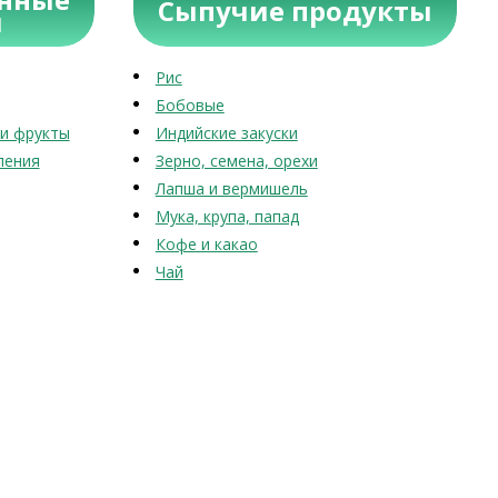
Сыпучие продукты
ы
Рис
Бобовые
и фрукты
Индийские закуски
ления
Зерно, семена, орехи
Лапша и вермишель
Мука, крупа, папад
Кофе и какао
Чай