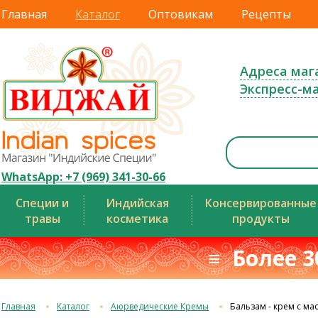
Главная
Каталог
Оптовикам
Рецепты
Адреса маг
Экспресс-м
WhatsApp: +7 (969) 341-30-66
Специи и
Индийская
Консервированные
травы
косметика
продукты
≡ Более 3
Главная
Каталог
Аюрведические Кремы
Бальзам - крем с ма