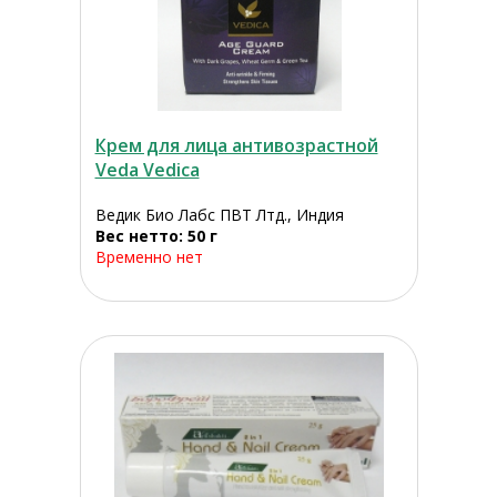
Крем для лица антивозрастной
Veda Vedica
Ведик Био Лабс ПВТ Лтд., Индия
Вес нетто: 50 г
Временно нет