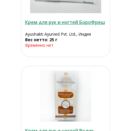
Крем для рук и ногтей БороФреш
Ayushakti Ayurved Pvt. Ltd., Индия
Вес нетто: 25 г
Временно нет
Крем для рук и ногтей Ведик