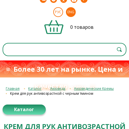
РУС
ENG
0 товаров
≡ Более 30 лет на рынке. Цена и
качество
≡
с 1993 г.
Главная
Каталог
Аюрведа
Аюрведические Кремы
Крем для рук антивозрастной с черным тмином
Каталог
КРЕМ ДЛЯ РУК АНТИВОЗРАСТНОЙ