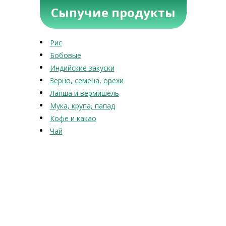
Сыпучие продукты
Рис
Бобовые
Индийские закуски
Зерно, семена, орехи
Лапша и вермишель
Мука, крупа, папад
Кофе и какао
Чай