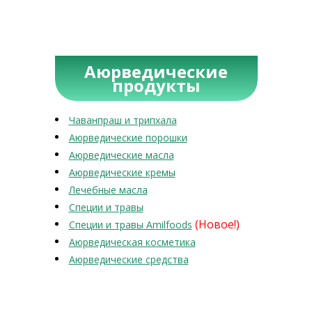
Аюрведические
продукты
Чаванпраш и трипхала
Аюрведические порошки
Аюрведические масла
Аюрведические кремы
Лечебные масла
Специи и травы
(Новое!)
Специи и травы Amilfoods
Аюрведическая косметика
Аюрведические средства