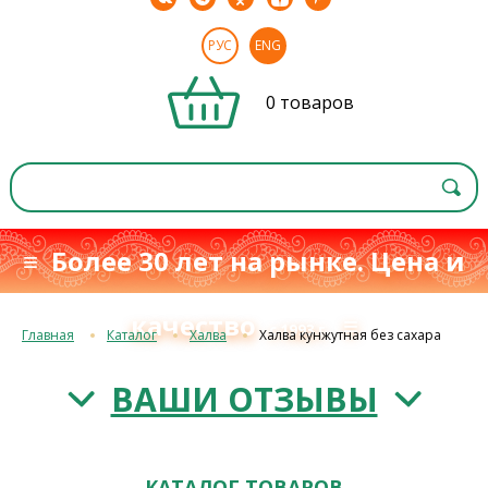
РУС
ENG
0 товаров
≡ Более 30 лет на рынке. Цена и
качество
≡
с 1993 г.
Главная
Каталог
Халва
Халва кунжутная без сахара
ВАШИ ОТЗЫВЫ
КАТАЛОГ ТОВАРОВ