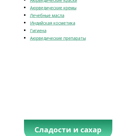
Аюрведические краски
Аюрведические кремы
Лечебные масла
Индийская косметика
Гигиена
Аюрведические препараты
Сладости и сахар