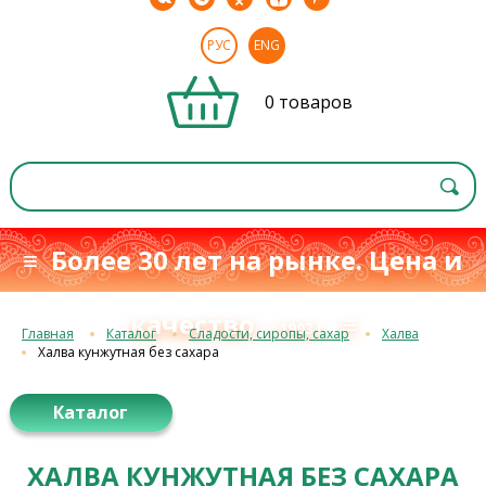
РУС
ENG
0 товаров
≡ Более 30 лет на рынке. Цена и
качество
≡
с 1993 г.
Главная
Каталог
Сладости, сиропы, сахар
Халва
Халва кунжутная без сахара
Каталог
ХАЛВА КУНЖУТНАЯ БЕЗ САХАРА