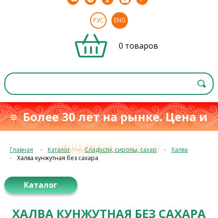
РУС
ENG
0 товаров
≡ Более 30 лет на рынке. Цена и
качество
≡
с 1993 г.
Главная
Каталог
Сладости, сиропы, сахар
Халва
Халва кунжутная без сахара
Каталог
ХАЛВА КУНЖУТНАЯ БЕЗ САХАРА