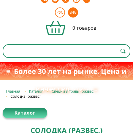
РУС
ENG
0 товаров
≡ Более 30 лет на рынке. Цена и
качество
≡
с 1993 г.
Главная
Каталог
Специи и травы (развес.)
Солодка (развес.)
Каталог
СОЛОДКА (РАЗВЕС.)