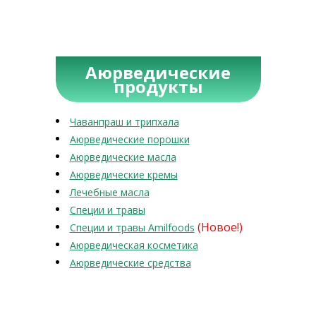
Аюрведические
продукты
Чаванпраш и трипхала
Аюрведические порошки
Аюрведические масла
Аюрведические кремы
Лечебные масла
Специи и травы
(Новое!)
Специи и травы Amilfoods
Аюрведическая косметика
Аюрведические средства