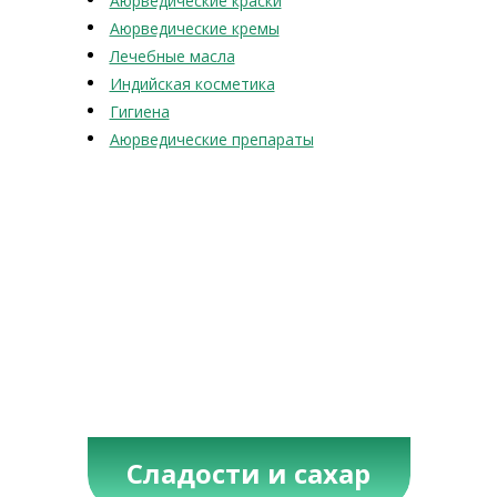
Аюрведические краски
Аюрведические кремы
Лечебные масла
Индийская косметика
Гигиена
Аюрведические препараты
Сладости и сахар