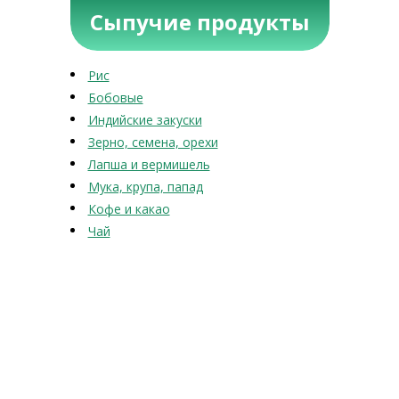
Сыпучие продукты
Рис
Бобовые
Индийские закуски
Зерно, семена, орехи
Лапша и вермишель
Мука, крупа, папад
Кофе и какао
Чай