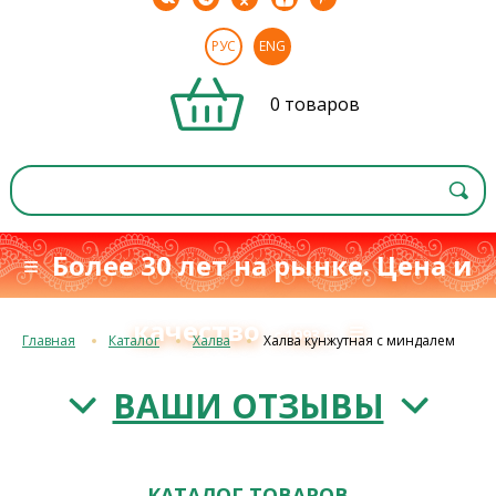
РУС
ENG
0 товаров
≡ Более 30 лет на рынке. Цена и
качество
≡
с 1993 г.
Главная
Каталог
Халва
Халва кунжутная с миндалем
ВАШИ ОТЗЫВЫ
КАТАЛОГ ТОВАРОВ