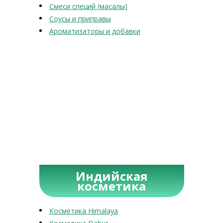
Смеси специй (масалы)
Соусы и приправы
Ароматизаторы и добавки
Индийская
косметика
Косметика Himalaya