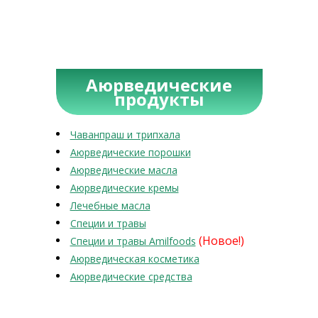
Аюрведические
продукты
Чаванпраш и трипхала
Аюрведические порошки
Аюрведические масла
Аюрведические кремы
Лечебные масла
Специи и травы
(Новое!)
Специи и травы Amilfoods
Аюрведическая косметика
Аюрведические средства