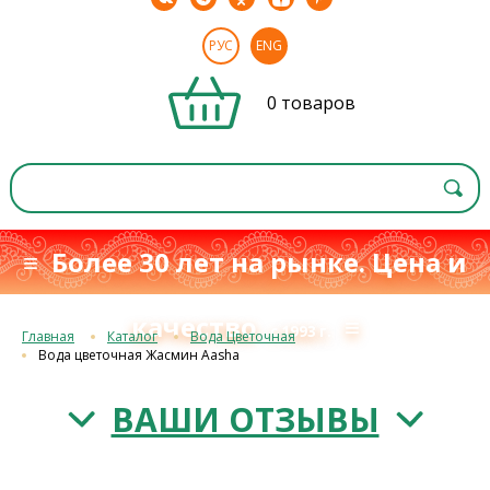
РУС
ENG
0 товаров
≡ Более 30 лет на рынке. Цена и
качество
≡
с 1993 г.
Главная
Каталог
Вода Цветочная
Вода цветочная Жасмин Aasha
ВАШИ ОТЗЫВЫ