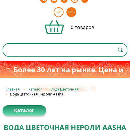
РУС
ENG
0 товаров
≡ Более 30 лет на рынке. Цена и
качество
≡
с 1993 г.
Главная
Каталог
Вода Цветочная
Вода цветочная Нероли Aasha
Каталог
ВОДА ЦВЕТОЧНАЯ НЕРОЛИ AASHA