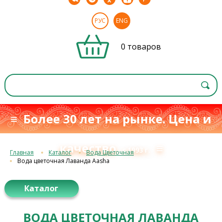
РУС
ENG
0 товаров
≡ Более 30 лет на рынке. Цена и
качество
≡
с 1993 г.
Главная
Каталог
Вода Цветочная
Вода цветочная Лаванда Aasha
Каталог
ВОДА ЦВЕТОЧНАЯ ЛАВАНДА