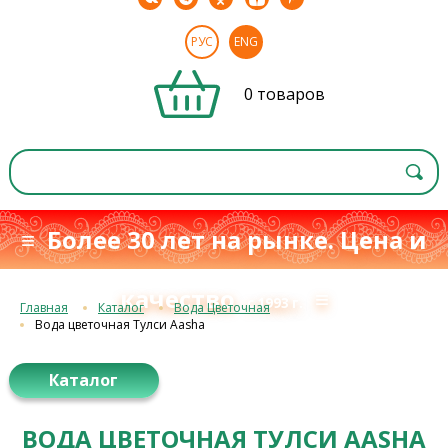
РУС
ENG
0 товаров
≡ Более 30 лет на рынке. Цена и
качество
≡
с 1993 г.
Главная
Каталог
Вода Цветочная
Вода цветочная Тулси Aasha
Каталог
ВОДА ЦВЕТОЧНАЯ ТУЛСИ AASHA