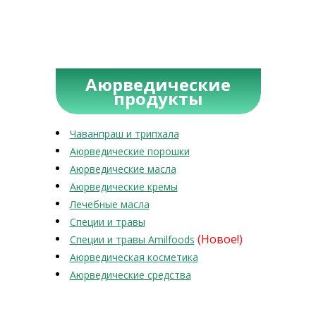
Аюрведические
продукты
Чаванпраш и трипхала
Аюрведические порошки
Аюрведические масла
Аюрведические кремы
Лечебные масла
Специи и травы
(Новое!)
Специи и травы Amilfoods
Аюрведическая косметика
Аюрведические средства