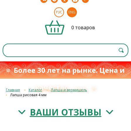
РУС
ENG
0 товаров
≡ Более 30 лет на рынке. Цена и
качество
≡
с 1993 г.
Главная
Каталог
Лапша и вермишель
Лапша рисовая 4 мм
ВАШИ ОТЗЫВЫ