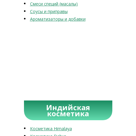
Смеси специй (масалы)
Соусы и приправы
Ароматизаторы и добавки
Индийская
косметика
Косметика Himalaya