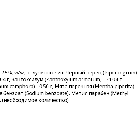
 2.5%, w/w, полученные из: Чёрный перец (Piper nigrum)
31.04 г, Зантоксилум (Zanthoxylum armatum) - 31.04 г,
m camphora) - 0.50 г, Мята перечная (Mentha piperita) -
трия бензоат (Sodium benzoate), Метил парабен (Methyl
.s. (необходимое количество)