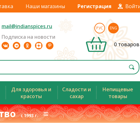
тавка
Наши магазины
Регистрация
Войт
mail@indianspices.ru
РУС
ENG
Подписка на новости
0 товаров
Для здоровья и
Сладости и
Непищевые
красоты
сахар
товары
ство
≡
с 1993 г.