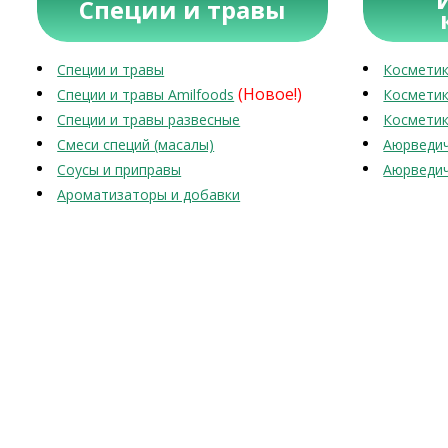
Специи и травы
Специи и травы
Косметик
(Новое!)
Специи и травы Amilfoods
Косметик
Специи и травы развесные
Косметик
Смеси специй (масалы)
Аюрведич
Соусы и приправы
Аюрведич
Ароматизаторы и добавки