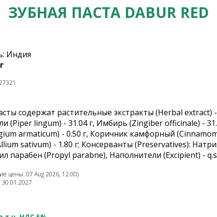
ЗУБНАЯ ПАСТА DABUR RED
: Индия
г
27321
асты содержат растительные экстракты (Herbal extract) -
ли (Piper lingum) - 31.04 г, Имбирь (Zingiber officinale) - 
gium armaticum) - 0.50 г, Коричник камфорный (Cinnamomu
(Allium sativum) - 1.80 г; Консерванты (Preservatives): На
л парабен (Propyl parabne), Наполнители (Excipient) - q
е цены: 07 Aug 2026, 12:00)
: 30.01.2027
в т.ч. НДС 5%