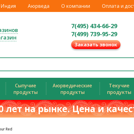
Индия
Аюрведа
О компании
Оплата и дос
7(495) 434-66-29
азинов
7(499) 739-95-29
агазин
Заказать звонок
Сыпучие
Аюрведические
Текучие
продукты
продукты
продукты
0 лет на рынке. Цена и каче
bur Red