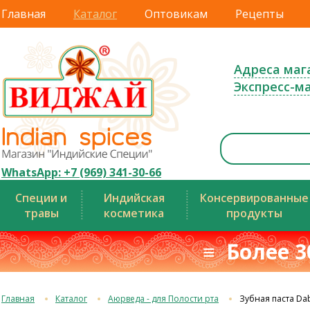
Главная
Каталог
Оптовикам
Рецепты
Адреса маг
Экспресс-м
WhatsApp: +7 (969) 341-30-66
Специи и
Индийская
Консервированные
травы
косметика
продукты
≡ Более 3
Главная
Каталог
Аюрведа - для Полости рта
Зубная паста Da