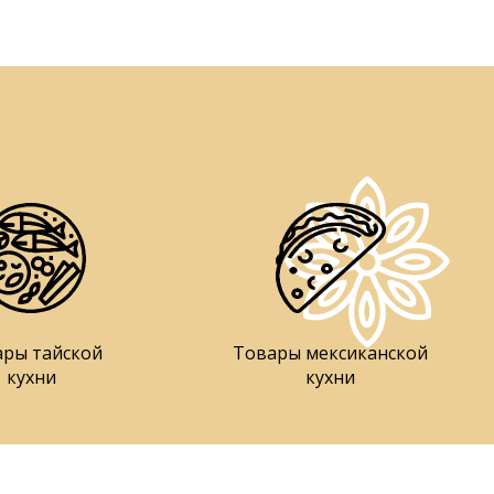
ары тайской
Товары мексиканской
кухни
кухни