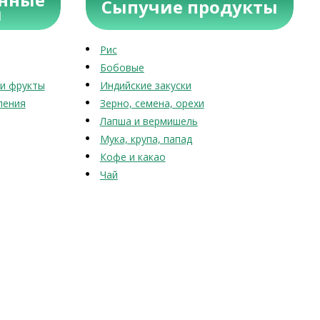
Сыпучие продукты
ы
Рис
Бобовые
и фрукты
Индийские закуски
ления
Зерно, семена, орехи
Лапша и вермишель
Мука, крупа, папад
Кофе и какао
Чай