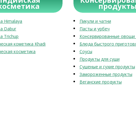
косметика
продукт
а Himalaya
Пикули и чатни
а Dabur
Пасты и урбеч
а Trichup
Консервированные овощи 
еская кометика Khadi
Блюда быстрого приготов
еская косметика
Соусы
Продукты для суши
Сушеные и сухие продукты
Замороженные продукты
Веганские продукты