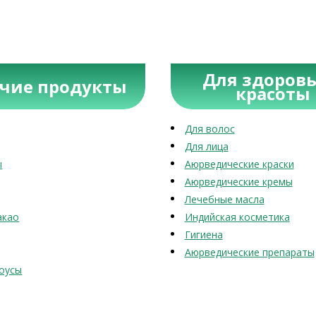
Для здоровь
учие продукты
красоты
Для волос
Для лица
ы
Аюрведические краски
Аюрведические кремы
Лечебные масла
акао
Индийская косметика
Гигиена
Аюрведические препараты
оусы