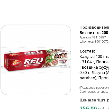
Производитель
Вес нетто: 200 
Артикул: VET10987
Штрихкод: 89012070
Состав:
Каждые 100 г п
- 31.04 г, Пиппа
Гвоздика (Syzy
0.50 г, Ласуна 
paraben), Пропи
(Последнее изменени
Срок годности товара
Цена(за 1шт.):
256.00
руб.