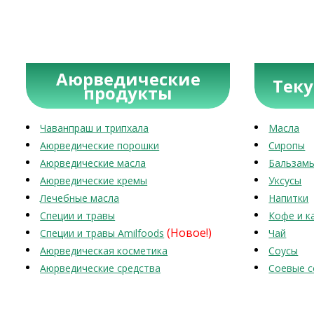
Аюрведические
Тек
продукты
Чаванпраш и трипхала
Масла
Аюрведические порошки
Сиропы
Аюрведические масла
Бальзам
Аюрведические кремы
Уксусы
Лечебные масла
Напитки
Специи и травы
Кофе и к
(Новое!)
Специи и травы Amilfoods
Чай
Аюрведическая косметика
Соусы
Аюрведические средства
Соевые с