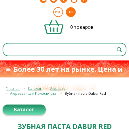
РУС
ENG
0 товаров
≡ Более 30 лет на рынке. Цена и
качество
≡
с 1993 г.
Главная
Каталог
Аюрведа
Аюрведа - для Полости рта
Зубная паста Dabur Red
Каталог
ЗУБНАЯ ПАСТА DABUR RED