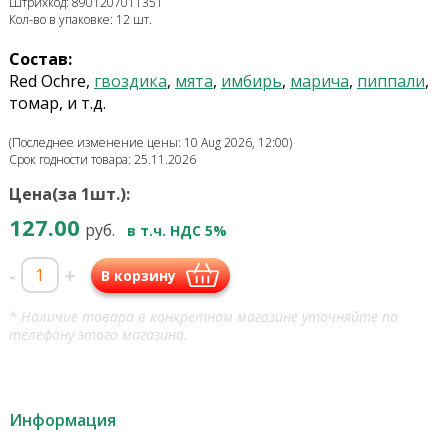
Штрихкод: 8901207011351
Кол-во в упаковке: 12 шт.
Состав:
Red Ochre,
гвоздика
,
мята
,
имбирь
,
марича
,
пиппали
,
томар, и т.д.
(Последнее изменение цены: 10 Aug 2026, 12:00)
Срок годности товара: 25.11.2026
Цена(за 1шт.):
127.00
руб.
в т.ч. НДС 5%
-
+
В корзину
* Наличие товара в конкретном магазине уточняйте по
телефону этого магазина.
Информация