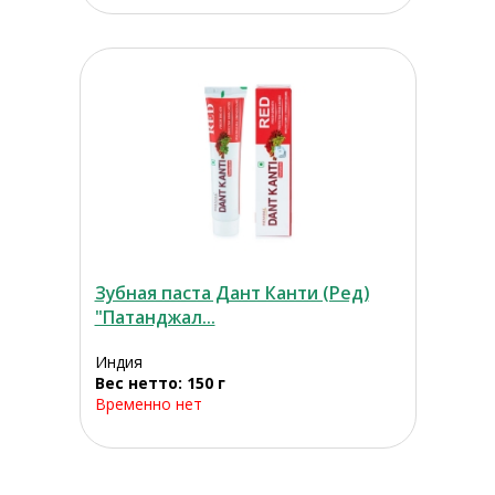
Зубная паста Дант Канти (Ред)
"Патанджал...
Индия
Вес нетто: 150 г
Временно нет