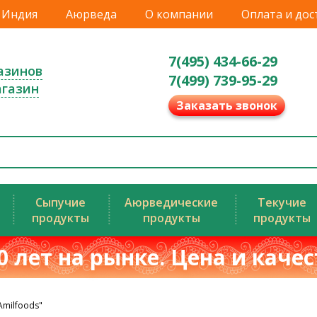
Индия
Аюрведа
О компании
Оплата и дос
7(495) 434-66-29
азинов
7(499) 739-95-29
агазин
Заказать звонок
Сыпучие
Аюрведические
Текучие
продукты
продукты
продукты
0 лет на рынке. Цена и каче
Amilfoods"