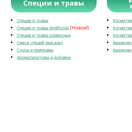
Специи и травы
Специи и травы
Косметик
(Новое!)
Специи и травы Amilfoods
Косметик
Специи и травы развесные
Косметик
Смеси специй (масалы)
Аюрведич
Соусы и приправы
Аюрведич
Ароматизаторы и добавки