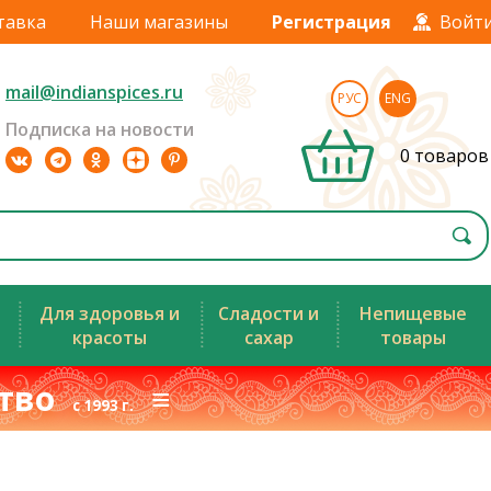
тавка
Наши магазины
Регистрация
Войт
mail@indianspices.ru
РУС
ENG
Подписка на новости
0 товаров
Для здоровья и
Сладости и
Непищевые
красоты
сахар
товары
ство
≡
с 1993 г.