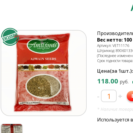
Производитель
Вес нетто: 100 
Артикул: VET11176
Штрихкод: 89060133
(Последнее изменени
Срок годности товара
Цена(за 1шт.):
118.00
руб.
-
+
* Наличие товара
Используется 