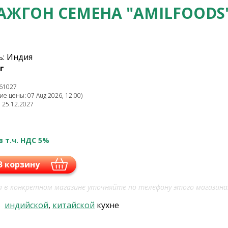
АЖГОН СЕМЕНА "AMILFOODS
: Индия
г
61027
е цены: 07 Aug 2026, 12:00)
: 25.12.2027
в т.ч. НДС 5%
В корзину
 в конкретном магазине уточняйте по телефону этого магазина
в
индийской
,
китайской
кухне