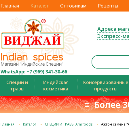
Главная
Каталог
Оптовикам
Рецепты
Адреса маг
Экспресс-м
WhatsApp: +7 (969) 341-30-66
Специи и
Индийская
Консервированные
травы
косметика
продукты
≡ Более 3
Главная
Каталог
СПЕЦИИ И ТРАВЫ Amilfoods
Ажгон семена "