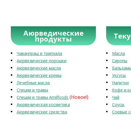
Аюрведические
Тек
продукты
Чаванпраш и трипхала
Масла
Аюрведические порошки
Сиропы
Аюрведические масла
Бальзам
Аюрведические кремы
Уксусы
Лечебные масла
Напитки
Специи и травы
Кофе и к
(Новое!)
Специи и травы Amilfoods
Чай
Аюрведическая косметика
Соусы
Аюрведические средства
Соевые с