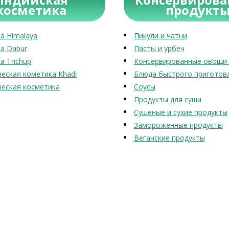
косметика
продукт
а Himalaya
Пикули и чатни
а Dabur
Пасты и урбеч
а Trichup
Консервированные овощи 
еская кометика Khadi
Блюда быстрого приготов
еская косметика
Соусы
Продукты для суши
Сушеные и сухие продукты
Замороженные продукты
Веганские продукты