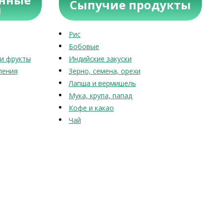
Сыпучие продукты
ы
Рис
Бобовые
и фрукты
Индийские закуски
ления
Зерно, семена, орехи
Лапша и вермишель
Мука, крупа, папад
Кофе и какао
Чай