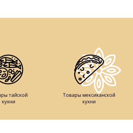
ары тайской
Товары мексиканской
кухни
кухни