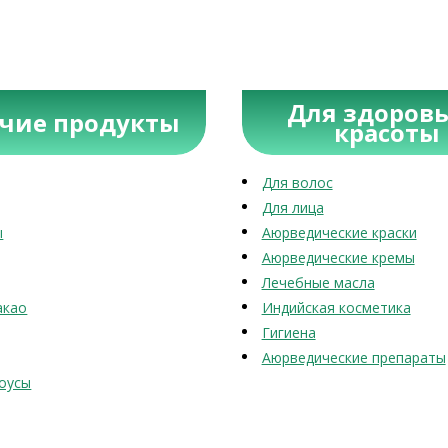
Для здоровь
учие продукты
красоты
Для волос
Для лица
ы
Аюрведические краски
Аюрведические кремы
Лечебные масла
акао
Индийская косметика
Гигиена
Аюрведические препараты
оусы