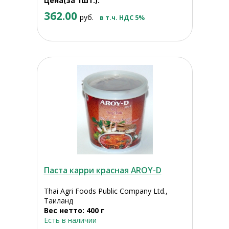
Цена(за 1шт.):
362.00
руб.
в т.ч. НДС 5%
Паста карри красная AROY-D
Thai Agri Foods Public Company Ltd.,
Таиланд
Вес нетто: 400 г
Есть в наличии