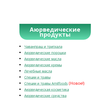
Аюрведические
продукты
Чаванпраш и трипхала
Аюрведические порошки
Аюрведические масла
Аюрведические кремы
Лечебные масла
Специи и травы
(Новое!)
Специи и травы Amilfoods
Аюрведическая косметика
Аюрведические средства