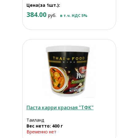
Цена(за 1шт.):
384.00
руб.
в т.ч. НДС 5%
Паста карри красная "ТФК"
Таиланд
Вес нетто: 400 г
Временно нет