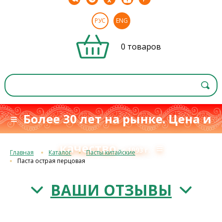
РУС
ENG
0 товаров
≡ Более 30 лет на рынке. Цена и
качество
≡
с 1993 г.
Главная
Каталог
Пасты китайские
Паста острая перцовая
ВАШИ ОТЗЫВЫ