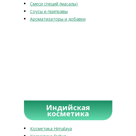
Смеси специй (масалы)
Соусы и приправы
Ароматизаторы и добавки
Индийская
косметика
Косметика Himalaya