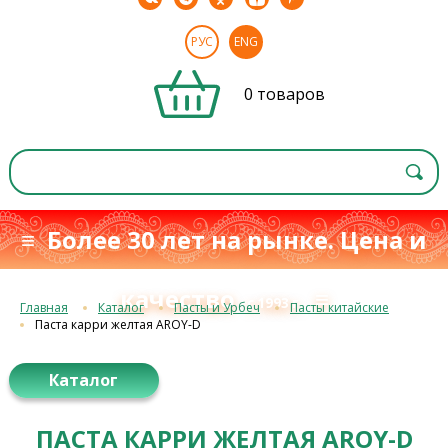
РУС
ENG
0 товаров
≡ Более 30 лет на рынке. Цена и
качество
≡
с 1993 г.
Главная
Каталог
Пасты и Урбеч
Пасты китайские
Паста карри желтая AROY-D
Каталог
ПАСТА КАРРИ ЖЕЛТАЯ AROY-D