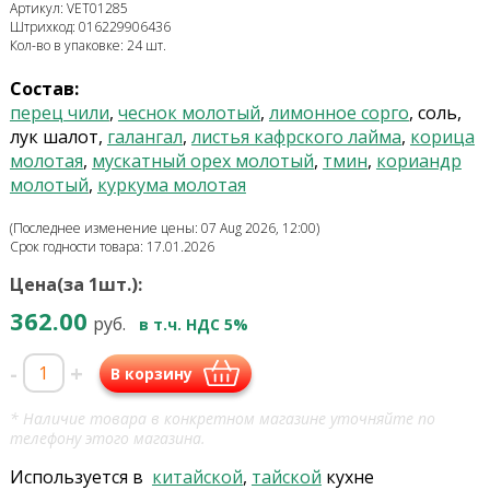
Артикул: VET01285
Штрихкод: 016229906436
Кол-во в упаковке: 24 шт.
Состав:
перец чили
,
чеснок молотый
,
лимонное сорго
, соль,
лук шалот,
галангал
,
листья кафрского лайма
,
корица
молотая
,
мускатный орех молотый
,
тмин
,
кориандр
молотый
,
куркума молотая
(Последнее изменение цены: 07 Aug 2026, 12:00)
Срок годности товара: 17.01.2026
Цена(за 1шт.):
362.00
руб.
в т.ч. НДС 5%
-
+
В корзину
* Наличие товара в конкретном магазине уточняйте по
телефону этого магазина.
Используется в
китайской
,
тайской
кухне