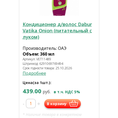
Кондиционер д/волос Dabur
Vatika Onion (питательный с
луком)
Производитель: ОАЭ
Объем: 360 мл
Артикул: VET11489
Штрихкод: 6291069769494
Срок годности товара: 25.10.2026
Подробнее
Цена(за 1шт.):
439.00
руб.
в т.ч. НДС 5%
-
+
В корзину
* Наличие товара в конкретном