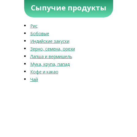
Сыпучие продукты
Рис
Бобовые
Индийские закуски
Зерно, семена, орехи
Лапша и вермишель
Мука, крупа, папад
Кофе и какао
Чай