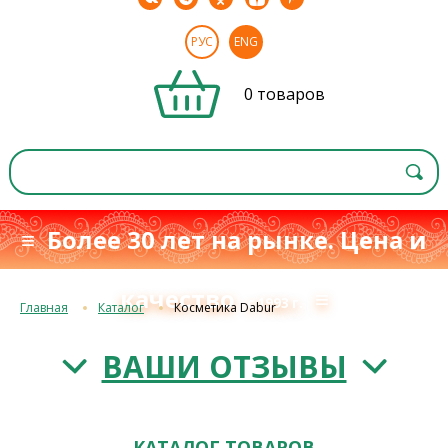
РУС
ENG
0 товаров
≡ Более 30 лет на рынке. Цена и
качество
≡
с 1993 г.
Главная
Каталог
Косметика Dabur
ВАШИ ОТЗЫВЫ
КАТАЛОГ ТОВАРОВ