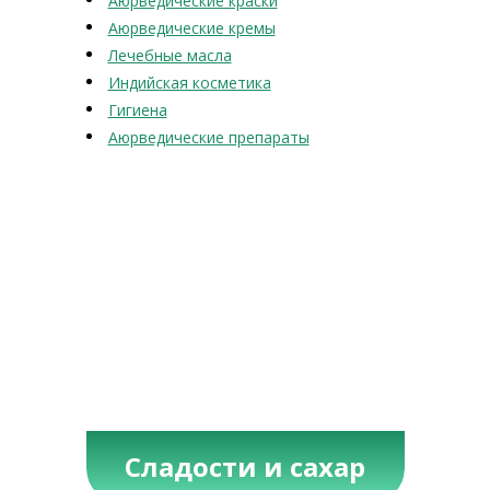
Аюрведические краски
Аюрведические кремы
Лечебные масла
Индийская косметика
Гигиена
Аюрведические препараты
Сладости и сахар