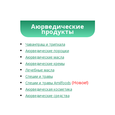
Аюрведические
продукты
Чаванпраш и трипхала
Аюрведические порошки
Аюрведические масла
Аюрведические кремы
Лечебные масла
Специи и травы
(Новое!)
Специи и травы Amilfoods
Аюрведическая косметика
Аюрведические средства