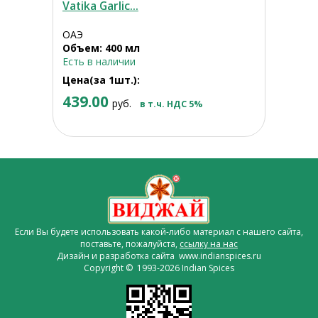
Vatika Garlic...
ОАЭ
Объем: 400 мл
Есть в наличии
Цена(за 1шт.):
439.00
руб.
в т.ч. НДС 5%
Если Вы будете использовать какой-либо материал с нашего сайта,
поставьте, пожалуйста,
ссылку на нас
Дизайн и разработка сайта www.indianspices.ru
Copyright © 1993-2026 Indian Spices