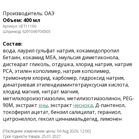
Производитель: ОАЭ
Объем: 400 мл
Артикул: VET11196
Штрихкод: 6291069706505
Состав:
вода, лаурил сульфат натрия, кокамидопропил
бетаин, кокамид MEA, эмульсия диметиконола,
дистеарат гликоль, отдушка, хлорид натрия, натрия
PCA, этилен кополимер, натрия кополимер,
тримониум хлорид, карбомер, гидроксид натрия,
динатриевая этилендиаминтетрауксусная кислота,
хлодид магния, нитрат магния,
метилхлороизотиазолин, метилизотиазолинон, PEG-
90M, экстракт
хны
, экстракт
чеснока
, Д-пантенол,
токоферил ацетат, бензил салицилат, гераниол,
цитронеллол, гексил циннамальдегид, лимонен
(Последнее изменение цены: 06 Aug 2026, 12:00)
Срок годности товара: 25.01.2027