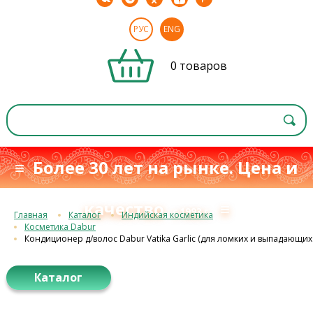
РУС
ENG
0 товаров
≡ Более 30 лет на рынке. Цена и
качество
≡
с 1993 г.
Главная
Каталог
Индийская косметика
Косметика Dabur
Кондиционер д/волос Dabur Vatika Garlic (для ломких и выпадающих
Каталог