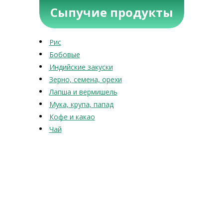
Сыпучие продукты
Рис
Бобовые
Индийские закуски
Зерно, семена, орехи
Лапша и вермишель
Мука, крупа, папад
Кофе и какао
Чай