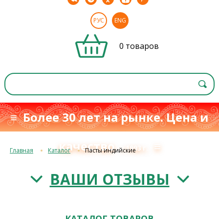
РУС
ENG
0 товаров
≡ Более 30 лет на рынке. Цена и
качество
≡
с 1993 г.
Главная
Каталог
Пасты индийские
ВАШИ ОТЗЫВЫ
КАТАЛОГ ТОВАРОВ