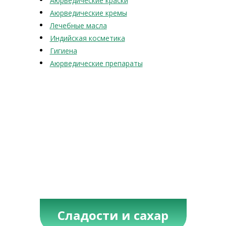
Аюрведические краски
Аюрведические кремы
Лечебные масла
Индийская косметика
Гигиена
Аюрведические препараты
Сладости и сахар