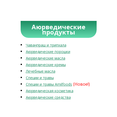
Аюрведические
продукты
Чаванпраш и трипхала
Аюрведические порошки
Аюрведические масла
Аюрведические кремы
Лечебные масла
Специи и травы
(Новое!)
Специи и травы Amilfoods
Аюрведическая косметика
Аюрведические средства