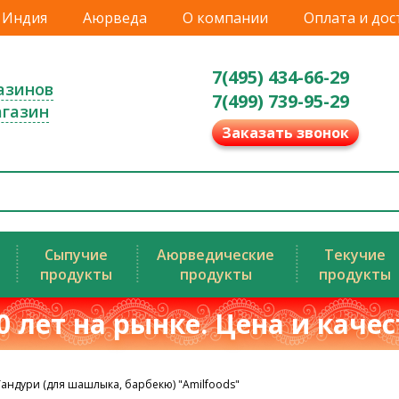
Индия
Аюрведа
О компании
Оплата и дос
7(495) 434-66-29
азинов
7(499) 739-95-29
агазин
Заказать звонок
Сыпучие
Аюрведические
Текучие
продукты
продукты
продукты
0 лет на рынке. Цена и каче
Тандури (для шашлыка, барбекю) "Amilfoods"