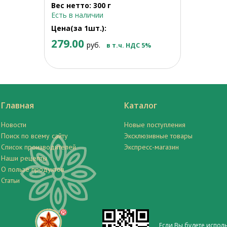
Вес нетто: 300 г
Есть в наличии
Цена(за 1шт.):
279.00
руб.
в т.ч. НДС 5%
Главная
Каталог
Новости
Новые поступления
Поиск по всему сайту
Эксклюзивные товары
Список производителей
Экспресс-магазин
Наши рецепты
О пользе продуктов
Статьи
Если Вы будете испол