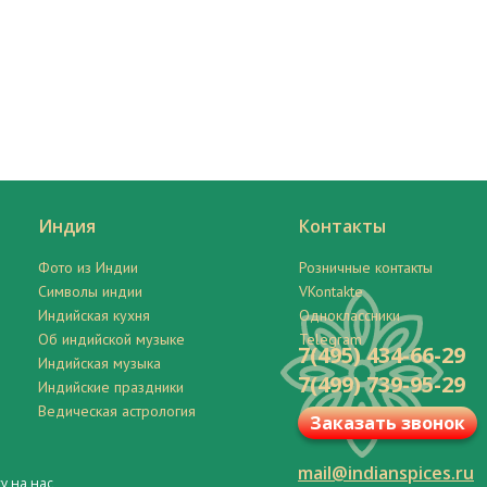
Индия
Контакты
Фото из Индии
Розничные контакты
Символы индии
VKontakte
Индийская кухня
Одноклассники
Об индийской музыке
Telegram
7(495) 434-66-29
Индийская музыка
7(499) 739-95-29
Индийские праздники
Ведическая астрология
Заказать звонок
mail@indianspices.ru
у на нас