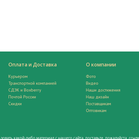
Оплата и Доставка
О компании
Курьером
Фото
Транспортной компанией
Видео
СДЭК и Boxberry
Наши достижения
Почтой России
Наш дизайн
Скидки
Поставщикам
Оптовикам
ьзовать какой-либо материал с нашего сайта, поставьте, пожалуйста,
ссылк