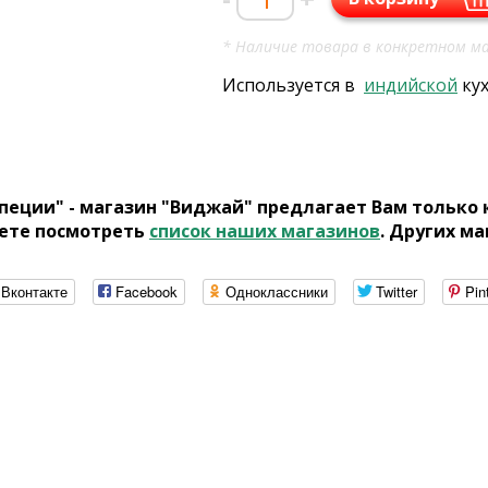
* Наличие товара в конкретном ма
Используется в
индийской
ку
пеции" - магазин "Виджай" предлагает Вам только
ете посмотреть
список наших магазинов
. Других ма
Вконтакте
Facebook
Одноклассники
Twitter
Pin