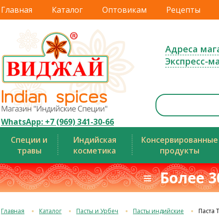
Главная
Каталог
Оптовикам
Рецепты
Адреса маг
Экспресс-м
WhatsApp: +7 (969) 341-30-66
Специи и
Индийская
Консервированные
травы
косметика
продукты
≡ Более 3
Главная
Каталог
Пасты и Урбеч
Пасты индийские
Паста 