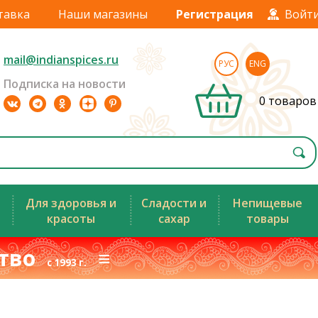
тавка
Наши магазины
Регистрация
Войт
mail@indianspices.ru
РУС
ENG
Подписка на новости
0 товаров
Для здоровья и
Сладости и
Непищевые
красоты
сахар
товары
ство
≡
с 1993 г.